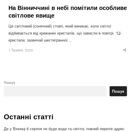
На Вінниччині в небі помітили особливе
світлове явище
Це світловий (сонячний) стовп, який виникає, коли світло
відбивається від крижаних кристалів, що зависли в повітрі. “Ці
кристали, зазвичай шестигранної…
1 Травня, 2025
Sha
thi
po
Пошук
Пошук
Останні статті
Де у Вінниці 6 серпня не буде води та світла: повний перелік адрес