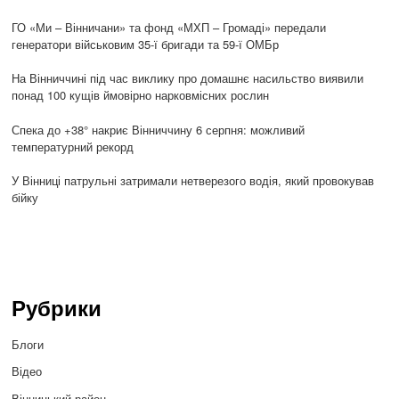
ГО «Ми – Вінничани» та фонд «МХП – Громаді» передали
генератори військовим 35-ї бригади та 59-ї ОМБр
На Вінниччині під час виклику про домашнє насильство виявили
понад 100 кущів ймовірно нарковмісних рослин
Спека до +38° накриє Вінниччину 6 серпня: можливий
температурний рекорд
У Вінниці патрульні затримали нетверезого водія, який провокував
бійку
Рубрики
Блоги
Відео
Вінницький район