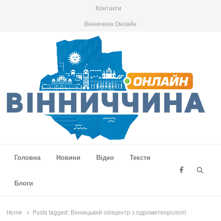
Контакти
Вінничина Онлайн
Вінниччина Онлайн
Новини Вінниччини, громад області, події та аналітика
Головна
Новини
Відео
Тексти
Searc
Блоги
Home
Posts tagged:
Вінницький облцентр з гідрометеорології