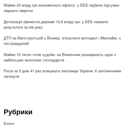
Майже 20 млрд грн економічного ефекту: у БЕБ підбили підсумки
першого півріччя
Детінізація принесла державі 13,8 млрд грн: у БЕБ назвали
результати за пів року
ДТП на Магістратській у Вінниці: зіткнулися мотоцикл і Mercedes, є
постраждалий
Майже 10 тисяч голів худоби: на Вінниччині розширюють одне з
найбільших молочних господарств
Росія за 5 днів 41 раз атакувала залізницю України: 6 залізничників
загинули
Рубрики
Блоги