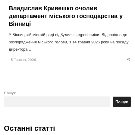
Владислав Кривешко очолив
департамент міського господарства у
Вінниці
У Вінницькій міській раді відбулися кадрові зміни. Відповідно до
розпорядження міського голови, з 14 травня 2026 року на посаду
директора…
15 Травня, 2026
Sha
thi
po
Пошук
Пошук
Останні статті