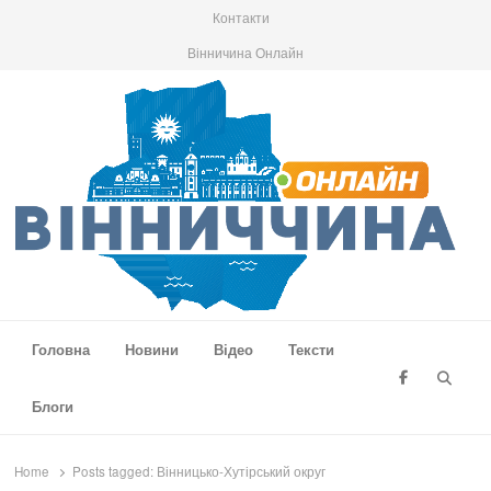
Контакти
Вінничина Онлайн
Вінниччина Онлайн
Новини Вінниччини, громад області, події та аналітика
Головна
Новини
Відео
Тексти
Searc
Блоги
Home
Posts tagged:
Вінницько-Хутірський округ