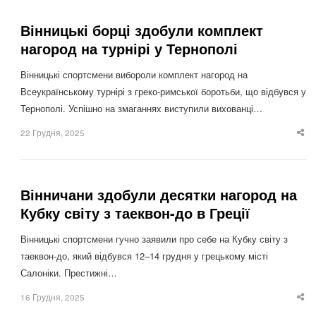
Вінницькі борці здобули комплект
нагород на турнірі у Тернополі
Вінницькі спортсмени вибороли комплект нагород на
Всеукраїнському турнірі з греко-римської боротьби, що відбувся у
Тернополі. Успішно на змаганнях виступили вихованці…
22 Грудня, 2025
Sha
thi
po
Вінничани здобули десятки нагород на
Кубку світу з таеквон-до в Греції
Вінницькі спортсмени гучно заявили про себе на Кубку світу з
таеквон-до, який відбувся 12–14 грудня у грецькому місті
Салоніки. Престижні…
16 Грудня, 2025
Sha
thi
po