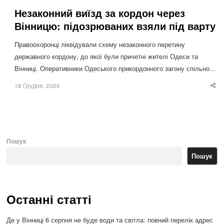
Незаконний виїзд за кордон через
Вінницю: підозрюваних взяли під варту
Правоохоронці ліквідували схему незаконного перетину
державного кордону, до якої були причетні жителі Одеси та
Вінниці. Оперативники Одеського прикордонного загону спільно…
18 Грудня, 2025
Sha
thi
po
Пошук
Пошук
Останні статті
Де у Вінниці 6 серпня не буде води та світла: повний перелік адрес