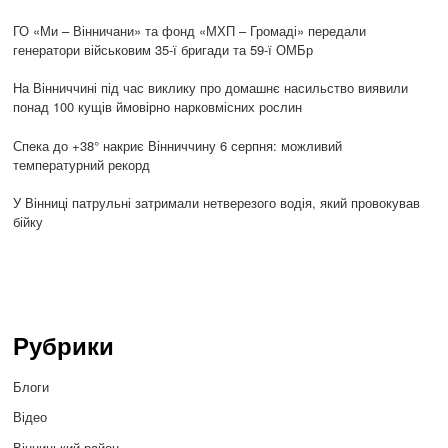
ГО «Ми – Вінничани» та фонд «МХП – Громаді» передали
генератори військовим 35-ї бригади та 59-ї ОМБр
На Вінниччині під час виклику про домашнє насильство виявили
понад 100 кущів ймовірно нарковмісних рослин
Спека до +38° накриє Вінниччину 6 серпня: можливий
температурний рекорд
У Вінниці патрульні затримали нетверезого водія, який провокував
бійку
Рубрики
Блоги
Відео
Вінницький район