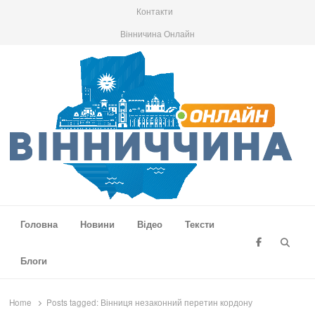
Контакти
Вінничина Онлайн
Вінниччина Онлайн
Новини Вінниччини, громад області, події та аналітика
Головна
Новини
Відео
Тексти
Searc
Блоги
Home
Posts tagged:
Вінниця незаконний перетин кордону