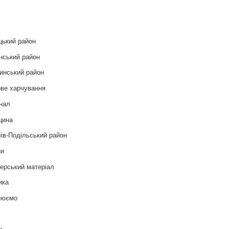
и
цький район
нський район
инський район
ве харчування
нал
цина
ів-Подільський район
ни
ерський матеріал
ика
нюємо
т
и