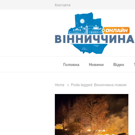
Контакти
Вінниччина Онлайн
Новини Вінниччини, громад області, події т
Головна
Новини
Відео
Home
Posts tagged:
Вінниччина пожежі