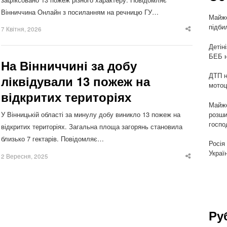
Вінниччина Онлайн з посиланням на речницю ГУ…
Майже
підби
7 Квітня, 2026
Share
this
post
Детін
БЕБ н
На Вінниччині за добу
ДТП н
ліквідували 13 пожеж на
мотоц
відкритих територіях
Майже
розши
У Вінницькій області за минулу добу виникло 13 пожеж на
госпо
відкритих територіях. Загальна площа загорянь становила
близько 7 гектарів. Повідомляє…
Росія
Украї
2 Вересня, 2025
Share
this
post
Ру