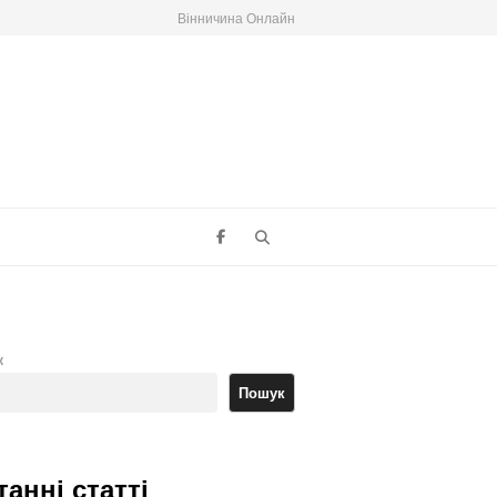
Вінничина Онлайн
Search
к
Пошук
танні статті