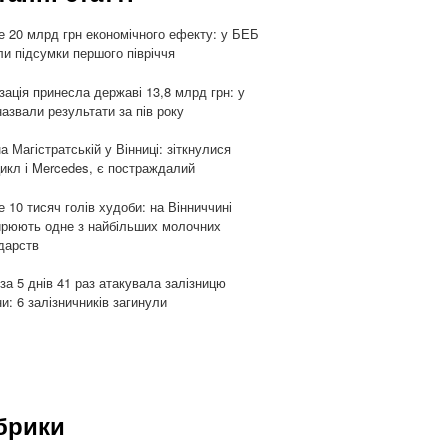
 20 млрд грн економічного ефекту: у БЕБ
ли підсумки першого півріччя
ізація принесла державі 13,8 млрд грн: у
азвали результати за пів року
а Магістратській у Вінниці: зіткнулися
икл і Mercedes, є постраждалий
 10 тисяч голів худоби: на Вінниччині
рюють одне з найбільших молочних
дарств
 за 5 днів 41 раз атакувала залізницю
ни: 6 залізничників загинули
брики