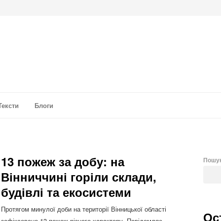
а аналітика
Тексти
Блоги
13 пожеж за добу: на
Пошу
Вінниччині горіли склади,
будівлі та екосистеми
Протягом минулої доби на території Вінницької області
Ос
зафіксовано 13 пожеж різного характеру. Повідомляє