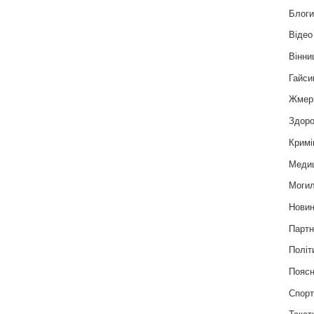
Блог
Відео
Вінни
Гайси
Жмер
Здоро
Кримі
Меди
Могил
Нови
Партн
Політ
Пояс
Спор
Текст