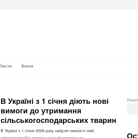
а аналітика
Тексти
Блоги
В Україні з 1 січня діють нові
Пошу
вимоги до утримання
сільськогосподарських тварин
В Україні з 1 січня 2026 року набули чинності нові
Ос
євроінтеграційні вимоги щодо благополуччя