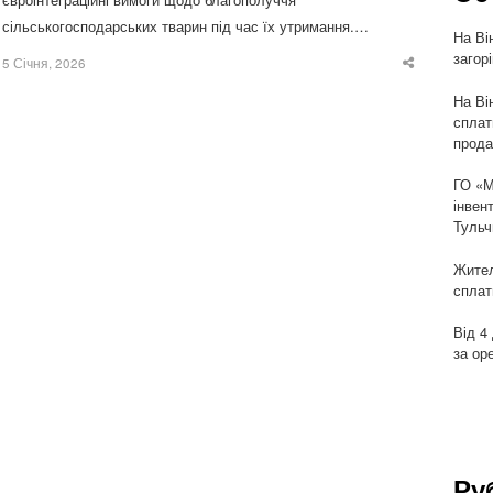
сільськогосподарських тварин під час їх утримання.…
На Ві
загор
5 Січня, 2026
Share
this
post
На Ві
сплат
прода
ГО «М
інвен
Тульч
Жител
сплат
Від 4
за ор
Ру