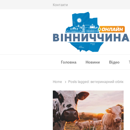
Контакти
Вінниччина Онлайн
Новини Вінниччини, громад області, події т
Головна
Новини
Відео
Home
Posts tagged:
ветеринарний облік