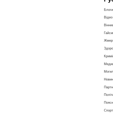
Блог
Відео
Вінни
Гайси
Жмер
Здоро
Кримі
Меди
Могил
Нови
Партн
Політ
Пояс
Спор