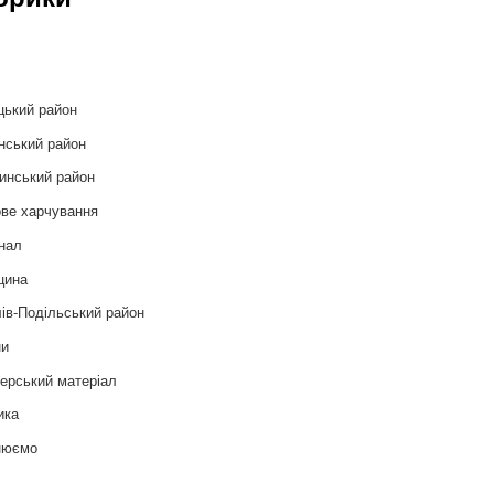
и
цький район
нський район
инський район
ве харчування
нал
цина
ів-Подільський район
ни
ерський матеріал
ика
нюємо
т