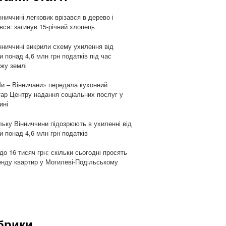
нниччині легковик врізався в дерево і
івся: загинув 15-річний хлопець
нниччині викрили схему ухилення від
и понад 4,6 млн грн податків під час
жу землі
и – Вінничани» передала кухонний
тар Центру надання соціальних послуг у
ині
ьку Вінниччини підозрюють в ухиленні від
и понад 4,6 млн грн податків
 до 16 тисяч грн: скільки сьогодні просять
енду квартир у Могилеві-Подільському
брики