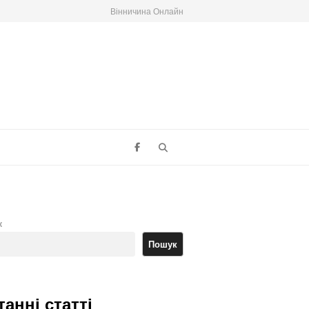
Вінничина Онлайн
Search
к
Пошук
танні статті