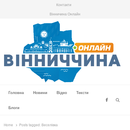
Контакти
Вінничина Онлайн
Вінниччина Онлайн
Новини Вінниччини, громад області, події та аналітика
Головна
Новини
Відео
Тексти
Searc
Блоги
Home
Posts tagged:
Веселівка