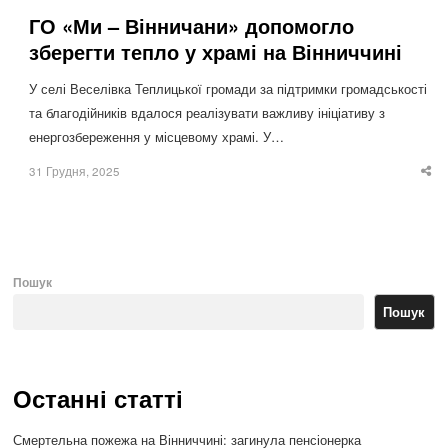
ГО «Ми – Вінничани» допомогло
зберегти тепло у храмі на Вінниччині
У селі Веселівка Теплицької громади за підтримки громадськості
та благодійників вдалося реалізувати важливу ініціативу з
енергозбереження у місцевому храмі. У…
31 Грудня, 2025
Sha
thi
po
Пошук
Пошук
Останні статті
Смертельна пожежа на Вінниччині: загинула пенсіонерка