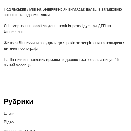
Подільський Лувр на Вінниччині: як виглядає палац із загадковою
історією та підземеллями
Дві смертельні аварії за день: поліція розслідує три ДТП на
Вінниччині
Жителя Вінниччини засудили до 9 років за зберігання та поширення
дитячої порнографії
На Вінниччині легковик врізався в дерево і загорівся: загинув 15-
річний хлопець
Рубрики
Блоги
Відео
Вінницький район