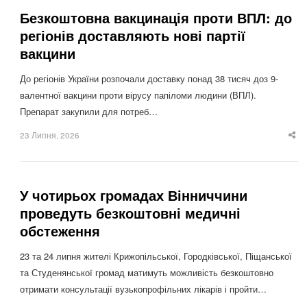
Безкоштовна вакцинація проти ВПЛ: до
регіонів доставляють нові партії
вакцини
До регіонів України розпочали доставку понад 38 тисяч доз 9-
валентної вакцини проти вірусу папіломи людини (ВПЛ).
Препарат закупили для потреб…
23 Липня, 2026
Sha
thi
po
У чотирьох громадах Вінниччини
проведуть безкоштовні медичні
обстеження
23 та 24 липня жителі Крижопільської, Городківської, Піщанської
та Студенянської громад матимуть можливість безкоштовно
отримати консультації вузькопрофільних лікарів і пройти…