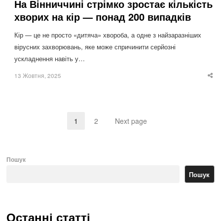
На Вінниччині стрімко зростає кількість
хворих на кір — понад 200 випадків
Кір — це не просто «дитяча» хвороба, а одне з найзаразніших
вірусних захворювань, яке може спричинити серйозні
ускладнення навіть у…
13 Жовтня, 2025
Sha
thi
po
1
2
Next page
Page
Page
Пошук
Пошук
Останні статті