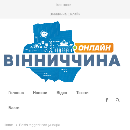
Контакти
Вінничина Онлайн
Вінниччина Онлайн
Новини Вінниччини, громад області, події та аналітика
Головна
Новини
Відео
Тексти
Searc
Блоги
Home
Posts tagged:
вакцинація