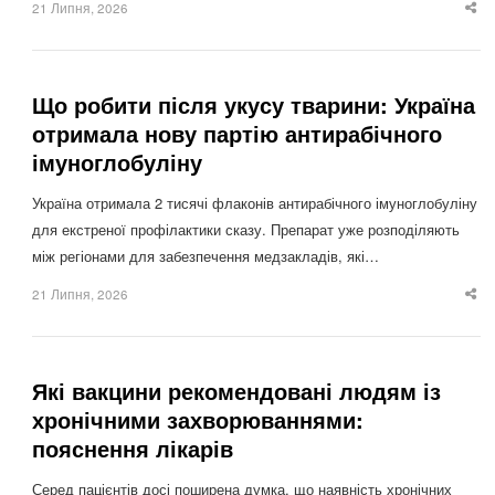
21 Липня, 2026
Sha
thi
po
Що робити після укусу тварини: Україна
отримала нову партію антирабічного
імуноглобуліну
Україна отримала 2 тисячі флаконів антирабічного імуноглобуліну
для екстреної профілактики сказу. Препарат уже розподіляють
між регіонами для забезпечення медзакладів, які…
21 Липня, 2026
Sha
thi
po
Які вакцини рекомендовані людям із
хронічними захворюваннями:
пояснення лікарів
Серед пацієнтів досі поширена думка, що наявність хронічних