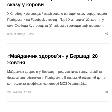
сказу у корови
У Слободі-Кустовецькій зафіксовано випадок сказу серед тварин
Повідомили на Facebook-сторінці “Події Хмільника” 22 жовтня у
селі Слобода-Кустовецька (Уланівська громада) зафіксовано…
3 Листопада, 2025
Sha
thi
po
«Майданчик здоров’я» у Бершаді 28
жовтня
Майданчик здоров’я у Бершаді: профілактика, консультації та
безкоштовні обстеження Повідомляє Вінницький обласний центр
контролю та профілактики хвороб МОЗ України 28…
28 Жовтня, 2025
Sha
thi
po