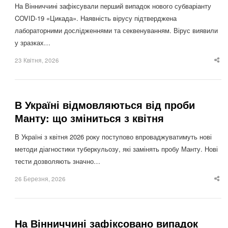
На Вінниччині зафіксували перший випадок нового субваріанту
COVID-19 «Цикада». Наявність вірусу підтверджена
лабораторними дослідженнями та секвенуванням. Вірус виявили
у зразках…
23 Квітня, 2026
Sha
thi
po
В Україні відмовляються від проби
Манту: що зміниться з квітня
В Україні з квітня 2026 року поступово впроваджуватимуть нові
методи діагностики туберкульозу, які замінять пробу Манту. Нові
тести дозволяють значно…
26 Березня, 2026
Sha
thi
po
На Вінниччині зафіксовано випадок