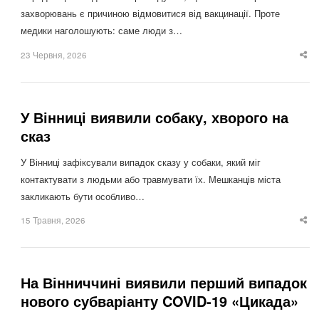
захворювань є причиною відмовитися від вакцинації. Проте
медики наголошують: саме люди з…
23 Червня, 2026
Sha
thi
po
У Вінниці виявили собаку, хворого на
сказ
У Вінниці зафіксували випадок сказу у собаки, який міг
контактувати з людьми або травмувати їх. Мешканців міста
закликають бути особливо…
15 Травня, 2026
Sha
thi
po
На Вінниччині виявили перший випадок
нового субваріанту COVID-19 «Цикада»