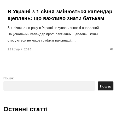
В Україні з 1 січня змінюється календар
щеплень: що важливо знати батькам
З 1 січня 2026 року в Україні набуває чинності оновлений
Національний календар профілактичних щеплень. Зміни
стосуються не лише графіків вакцинації,…
23 Грудня, 2025
Sha
thi
po
Пошук
Пошук
Останні статті