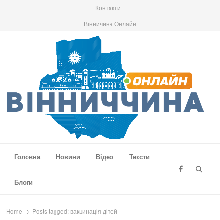
Контакти
Вінничина Онлайн
Вінниччина Онлайн
Новини Вінниччини, громад області, події та аналітика
Головна
Новини
Відео
Тексти
Searc
Блоги
Home
Posts tagged:
вакцинація дітей