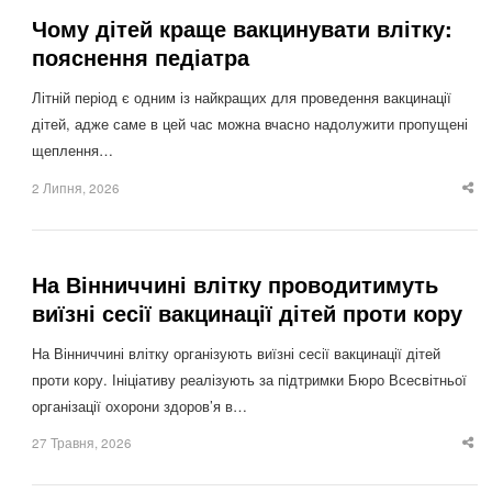
Чому дітей краще вакцинувати влітку:
пояснення педіатра
Літній період є одним із найкращих для проведення вакцинації
дітей, адже саме в цей час можна вчасно надолужити пропущені
щеплення…
2 Липня, 2026
Sha
thi
po
На Вінниччині влітку проводитимуть
виїзні сесії вакцинації дітей проти кору
На Вінниччині влітку організують виїзні сесії вакцинації дітей
проти кору. Ініціативу реалізують за підтримки Бюро Всесвітньої
організації охорони здоров’я в…
27 Травня, 2026
Sha
thi
po