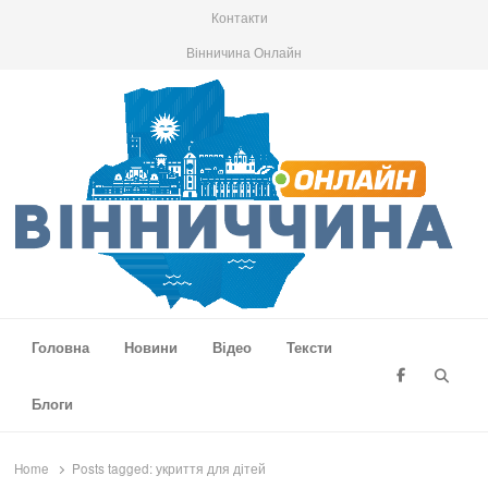
Контакти
Вінничина Онлайн
Вінниччина Онлайн
Новини Вінниччини, громад області, події та аналітика
Головна
Новини
Відео
Тексти
Searc
Блоги
Home
Posts tagged:
укриття для дітей