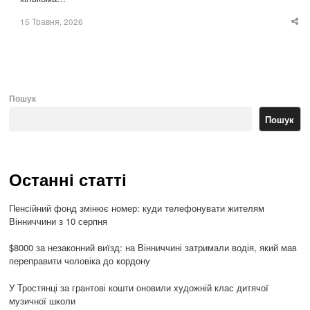
15 Травня, 2026
Sha
thi
po
Пошук
Пошук
Останні статті
Пенсійний фонд змінює номер: куди телефонувати жителям
Вінниччини з 10 серпня
$8000 за незаконний виїзд: на Вінниччині затримали водія, який мав
переправити чоловіка до кордону
У Тростянці за грантові кошти оновили художній клас дитячої
музичної школи