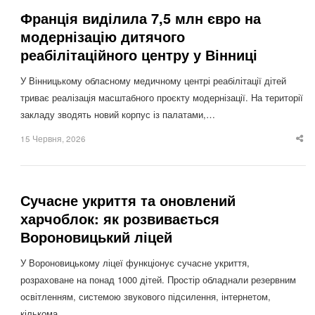
Франція виділила 7,5 млн євро на
модернізацію дитячого
реабілітаційного центру у Вінниці
У Вінницькому обласному медичному центрі реабілітації дітей
триває реалізація масштабного проєкту модернізації. На території
закладу зводять новий корпус із палатами,…
15 Червня, 2026
Sha
thi
po
Сучасне укриття та оновлений
харчоблок: як розвивається
Вороновицький ліцей
У Вороновицькому ліцеї функціонує сучасне укриття,
розраховане на понад 1000 дітей. Простір обладнали резервним
освітленням, системою звукового підсилення, інтернетом,
кількома…