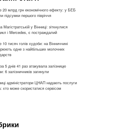
 20 млрд грн економічного ефекту: у БЕБ
ли підсумки першого півріччя
а Магістратській у Вінниці: зіткнулися
икл і Mercedes, є постраждалий
 10 тисяч голів худоби: на Вінниччині
рюють одне з найбільших молочних
дарств
 за 5 днів 41 раз атакувала залізницю
ни: 6 залізничників загинули
ниці адміністратори ЦНАП надають послуги
: хто може скористатися сервісом
брики