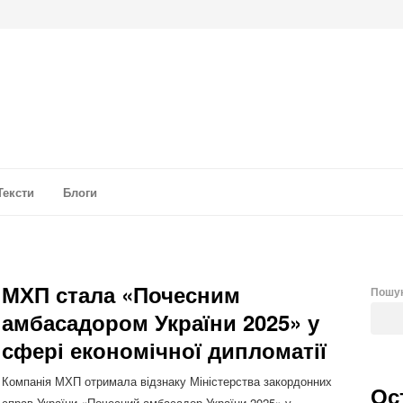
а аналітика
Тексти
Блоги
МХП стала «Почесним
Пошу
амбасадором України 2025» у
сфері економічної дипломатії
Компанія МХП отримала відзнаку Міністерства закордонних
Ос
справ України «Почесний амбасадор України 2025» у