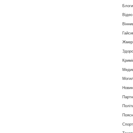
Блог
Відео
Вінни
Гайси
Жмер
Здоро
Кримі
Меди
Могил
Нови
Партн
Політ
Пояс
Спор
Текст