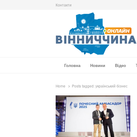
Контакти
Вінниччина Онлайн
Новини Вінниччини, громад області, події т
Головна
Новини
Відео
Home
Posts tagged:
український бізнес