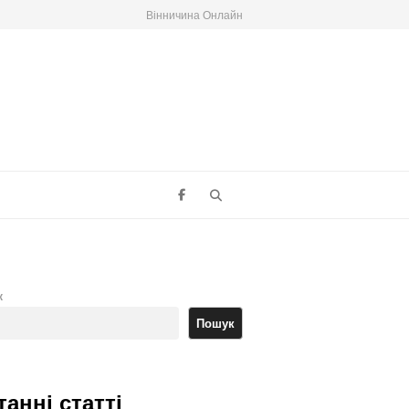
Вінничина Онлайн
Search
к
Пошук
танні статті