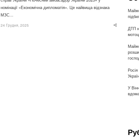
номінації «Економічна дипломатія». Це найвища відзнака
Майже
МЗС…
підби
24 Грудня, 2025
Share
ДТП н
this
мотоц
post
Майже
розши
госпо
Росія
Украї
У Він
вдома
Ру