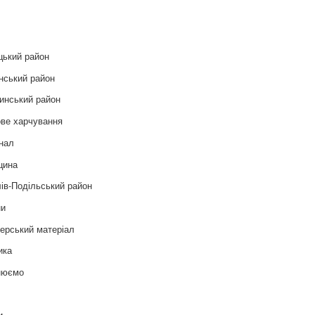
и
цький район
нський район
инський район
ве харчування
нал
цина
ів-Подільський район
ни
ерський матеріал
ика
нюємо
т
и