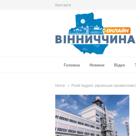
Контакти
Вінниччина Онлайн
Новини Вінниччини, громад області, події т
Головна
Новини
Відео
Home
Posts tagged:
українська промисловіс