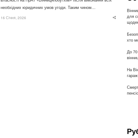
необхідних юридичних умов угоди. Таким чином…
Вінни
для с
16 Січня, 2026
Share
щоден
this
post
Безоп
хто м
До 70
вінни
На Ві
гараж
Смерт
пенсі
Ру