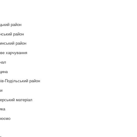
и
цький район
нський район
инський район
ве харчування
нал
цина
ів-Подільський район
ни
ерський матеріал
ика
нюємо
т
и