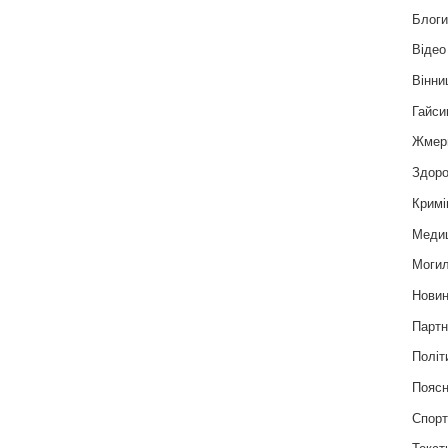
Блог
Відео
Вінни
Гайси
Жмер
Здоро
Кримі
Меди
Могил
Нови
Партн
Політ
Пояс
Спор
Текст