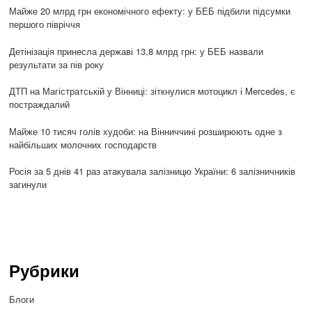
Майже 20 млрд грн економічного ефекту: у БЕБ підбили підсумки
першого півріччя
Детінізація принесла державі 13,8 млрд грн: у БЕБ назвали
результати за пів року
ДТП на Магістратській у Вінниці: зіткнулися мотоцикл і Mercedes, є
постраждалий
Майже 10 тисяч голів худоби: на Вінниччині розширюють одне з
найбільших молочних господарств
Росія за 5 днів 41 раз атакувала залізницю України: 6 залізничників
загинули
Рубрики
Блоги