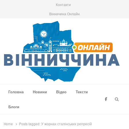
Контакти
Вінничина Онлайн
Вінниччина Онлайн
Новини Вінниччини, громад області, події та аналітика
Головна
Новини
Відео
Тексти
Searc
Блоги
Home
Posts tagged:
У жорнах сталінських репресій