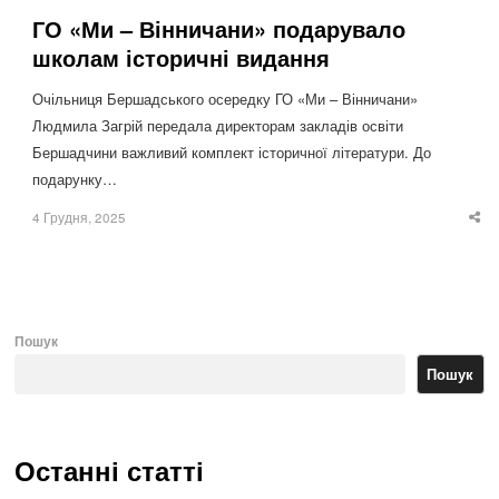
ГО «Ми – Вінничани» подарувало
школам історичні видання
Очільниця Бершадського осередку ГО «Ми – Вінничани»
Людмила Загрій передала директорам закладів освіти
Бершадчини важливий комплект історичної літератури. До
подарунку…
4 Грудня, 2025
Sha
thi
po
Пошук
Пошук
Останні статті