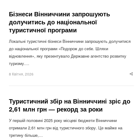
Бізнеси Вінниччини запрошують
долучитись до національної
туристичної програми
Локальні туристичні бізнеси Вінниччини запрошують долучитися
до національної програми «Подорож до себе. Шляхи
відновлення», яку презентувало Державне агентство розвитку
туризму.…
8 Квітня, 2026
Sha
thi
po
Туристичний збір на Вінниччині зріс до
2,61 млн грн — рекорд за роки
У першій половині 2025 року місцеві бюджети Вінниччини
отримали 2,61 млн грн від туристичного збору. Це майже на
третину більше,…