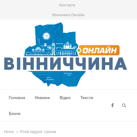
Контакти
Вінничина Онлайн
Вінниччина Онлайн
Новини Вінниччини, громад області, події та аналітика
Головна
Новини
Відео
Тексти
Searc
Блоги
Home
Posts tagged:
туризм