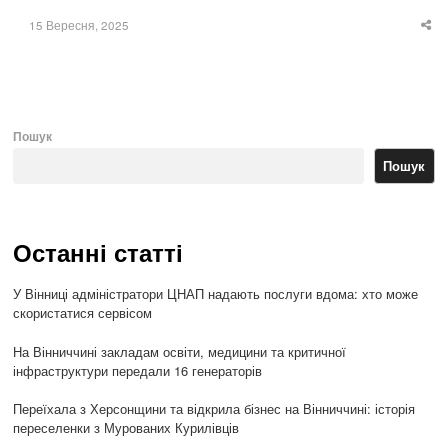
15 Вересня, 2025
Sha
thi
po
Пошук
Пошук
Останні статті
У Вінниці адміністратори ЦНАП надають послуги вдома: хто може
скористатися сервісом
На Вінниччині закладам освіти, медицини та критичної
інфраструктури передали 16 генераторів
Переїхала з Херсонщини та відкрила бізнес на Вінниччині: історія
переселенки з Мурованих Курилівців