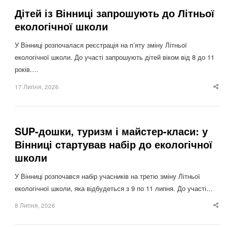
Дітей із Вінниці запрошують до Літньої
екологічної школи
У Вінниці розпочалася реєстрація на п’яту зміну Літньої
екологічної школи. До участі запрошують дітей віком від 8 до 11
років.…
17 Липня, 2026
Sha
thi
po
SUP-дошки, туризм і майстер-класи: у
Вінниці стартував набір до екологічної
школи
У Вінниці розпочався набір учасників на третю зміну Літньої
екологічної школи, яка відбудеться з 9 по 11 липня. До участі…
8 Липня, 2026
Sha
thi
po