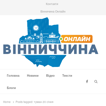
Контакти
Вінничина Онлайн
Вінниччина Онлайн
Новини Вінниччини, громад області, події та аналітика
Головна
Новини
Відео
Тексти
Searc
Блоги
Home
Posts tagged:
туман 20 січня