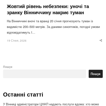
Жовтий рівень небезпеки: уночі та
зранку Вінниччину накриє туман
На Вінниччині вночі та вранці 20 січня прогнозують туман із
видимістю 200–500 метрів. За даними синоптиків, погодні умови
відповідатимуть І…
19 Січня, 2026
Sha
thi
po
Пошук
Пошук
Останні статті
У Вінниці адміністратори ЦНАП надають послуги вдома: хто може