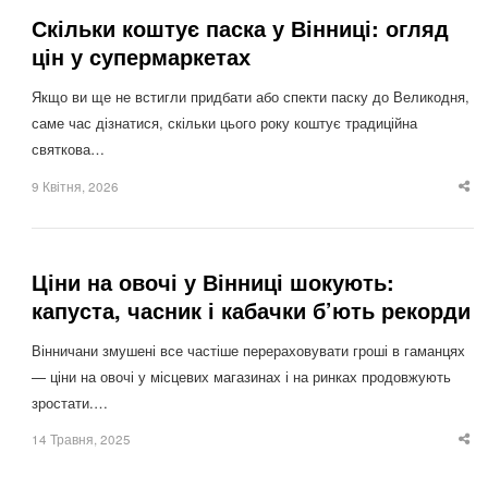
Скільки коштує паска у Вінниці: огляд
цін у супермаркетах
Якщо ви ще не встигли придбати або спекти паску до Великодня,
саме час дізнатися, скільки цього року коштує традиційна
святкова…
9 Квітня, 2026
Sha
thi
po
Ціни на овочі у Вінниці шокують:
капуста, часник і кабачки б’ють рекорди
Вінничани змушені все частіше перераховувати гроші в гаманцях
— ціни на овочі у місцевих магазинах і на ринках продовжують
зростати.…
14 Травня, 2025
Sha
thi
po