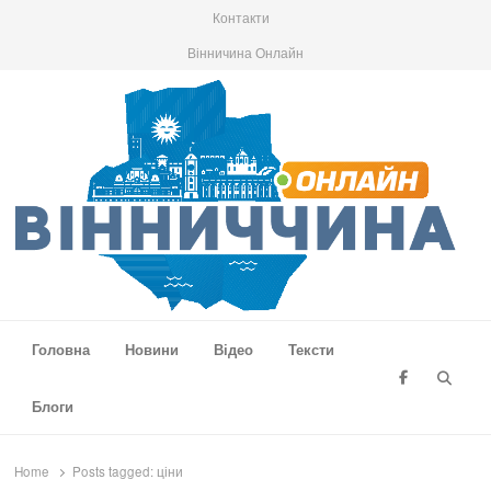
Контакти
Вінничина Онлайн
Вінниччина Онлайн
Новини Вінниччини, громад області, події та аналітика
Головна
Новини
Відео
Тексти
Searc
Блоги
Home
Posts tagged:
ціни