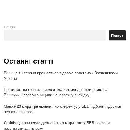
po
Пошук
Пошук
Останні статті
Вінниця 10 серпня прощається з двома полеглими Захисниками
України
Протипіхотна граната пролежала в землі десятки років: на
Вінниччині сапери знищили небезпечну знахідку
Майже 20 млрд грн економічного ефекту: у БЕБ підбили підсумки
першого півріччя
Детінізація принесла державі 13,8 млрд грн: у БЕБ назвали
результати за пів року