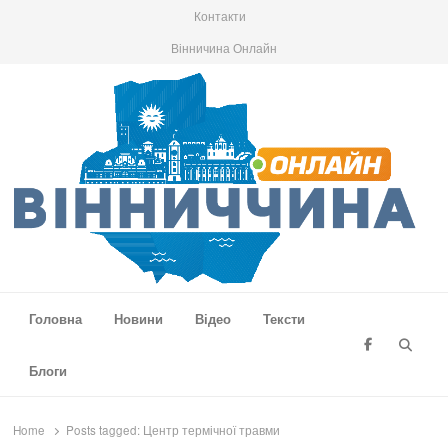
Контакти
Вінничина Онлайн
Вінниччина Онлайн
Новини Вінниччини, громад області, події та аналітика
Головна
Новини
Відео
Тексти
Searc
Блоги
Home
Posts tagged:
Центр термічної травми