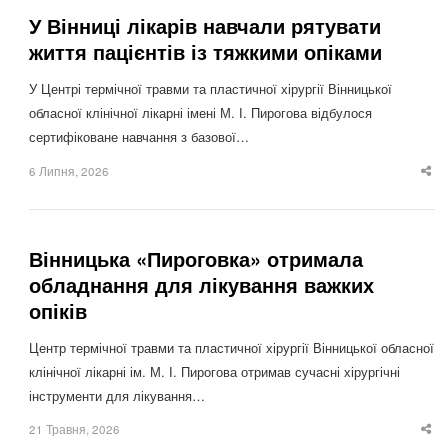
У Вінниці лікарів навчали рятувати
життя пацієнтів із тяжкими опіками
У Центрі термічної травми та пластичної хірургії Вінницької
обласної клінічної лікарні імені М. І. Пирогова відбулося
сертифіковане навчання з базової…
6 Липня, 2026
Sha
thi
po
Вінницька «Пироговка» отримала
обладнання для лікування важких
опіків
Центр термічної травми та пластичної хірургії Вінницької обласної
клінічної лікарні ім. М. І. Пирогова отримав сучасні хірургічні
інструменти для лікування…
21 Травня, 2026
Sha
thi