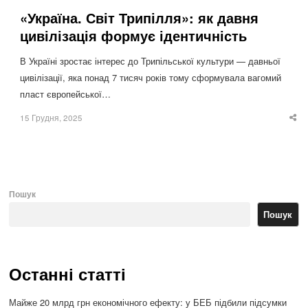
«Україна. Світ Трипілля»: як давня
цивілізація формує ідентичність
В Україні зростає інтерес до Трипільської культури — давньої
цивілізації, яка понад 7 тисяч років тому сформувала вагомий
пласт європейської…
15 Грудня, 2025
Sha
thi
po
Пошук
Пошук
Останні статті
Майже 20 млрд грн економічного ефекту: у БЕБ підбили підсумки