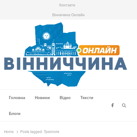
Контакти
Вінничина Онлайн
Вінниччина Онлайн
Новини Вінниччини, громад області, події та аналітика
Головна
Новини
Відео
Тексти
Searc
Блоги
Home
Posts tagged:
Трипілля