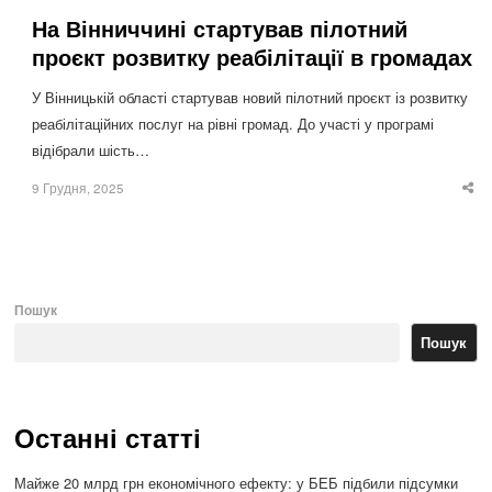
На Вінниччині стартував пілотний
проєкт розвитку реабілітації в громадах
У Вінницькій області стартував новий пілотний проєкт із розвитку
реабілітаційних послуг на рівні громад. До участі у програмі
відібрали шість…
9 Грудня, 2025
Sha
thi
po
Пошук
Пошук
Останні статті
Майже 20 млрд грн економічного ефекту: у БЕБ підбили підсумки