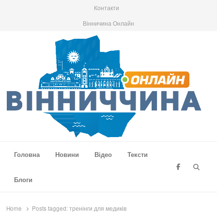
Контакти
Вінничина Онлайн
Вінниччина Онлайн
Новини Вінниччини, громад області, події та аналітика
Головна
Новини
Відео
Тексти
Searc
Блоги
Home
Posts tagged:
тренінги для медиків