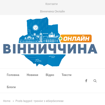
Контакти
Вінничина Онлайн
Вінниччина Онлайн
Новини Вінниччини, громад області, події та аналітика
Головна
Новини
Відео
Тексти
Searc
Блоги
Home
Posts tagged:
тренінг з кібербезпеки