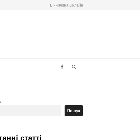
Вінничина Онлайн
Search
к
Пошук
танні статті