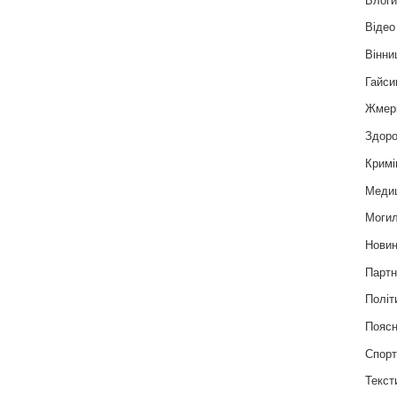
Відео
Вінни
Гайси
Жмер
Здоро
Кримі
Меди
Могил
Нови
Партн
Політ
Пояс
Спор
Текст