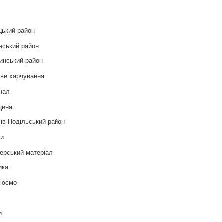
цький район
нський район
инський район
ве харчування
нал
цина
ів-Подільський район
ни
ерський матеріал
ика
нюємо
т
и