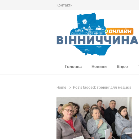
Контакти
Вінниччина Онлайн
Новини Вінниччини, громад області, події т
Головна
Новини
Відео
Home
Posts tagged:
тренінг для медиків