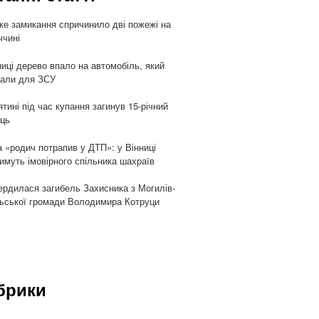
ке замикання спричинило дві пожежі на
ччині
ниці дерево впало на автомобіль, який
али для ЗСУ
ятині під час купання загинув 15-річний
ць
 «родич потрапив у ДТП»: у Вінниці
имуть імовірного спільника шахраїв
ердилася загибель Захисника з Могилів-
ьської громади Володимира Котруци
брики
и