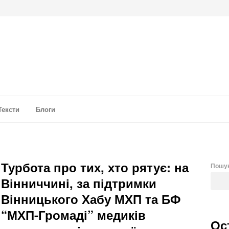
а аналітика
Тексти
Блоги
Турбота про тих, хто рятує: на
Пошу
Вінниччині, за підтримки
Вінницького Хабу МХП та БФ
“МХП-Громаді” медиків
Ос