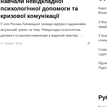
навчали невідкладної
психологічної допомоги та
Корот
Вінни
кризової комунікації
У Він
У селі Росоша Липовецької громади відбувся надзвичайно
придб
актуальний тренінг на тему “Невідкладна психологічна
допомога та кризова комунікація в медичній практиці”.…
У Коз
хлопе
21 Травня, 2026
Share
this
Схема
post
судит
Підтв
Поділ
Ру
Блог