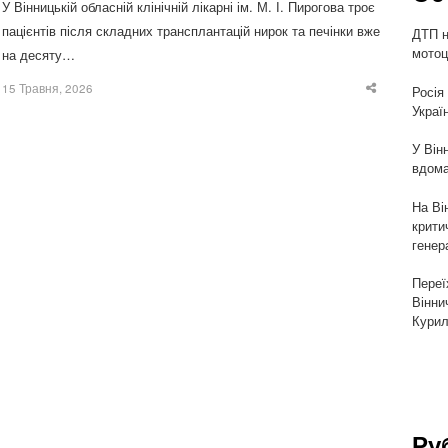
У Вінницькій обласній клінічній лікарні ім. М. І. Пирогова троє
пацієнтів після складних трансплантацій нирок та печінки вже
ДТП н
мотоц
на десяту…
15 Травня, 2026
Росія
Share
this
Украї
post
У Він
вдома
На Ві
крити
генер
Переї
Вінни
Курил
Ру