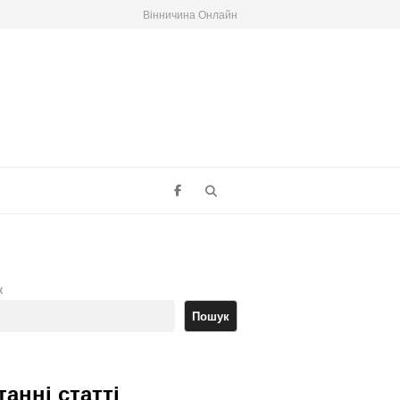
Вінничина Онлайн
Search
к
Пошук
танні статті