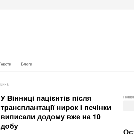
а аналітика
Тексти
Блоги
ицина
У Вінниці пацієнтів після
Пошу
трансплантації нирок і печінки
виписали додому вже на 10
добу
Ос