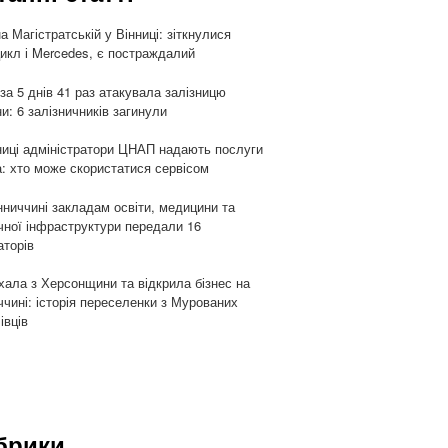
а Магістратській у Вінниці: зіткнулися
икл і Mercedes, є постраждалий
 за 5 днів 41 раз атакувала залізницю
ни: 6 залізничників загинули
ниці адміністратори ЦНАП надають послуги
: хто може скористатися сервісом
нниччині закладам освіти, медицини та
чної інфраструктури передали 16
аторів
хала з Херсонщини та відкрила бізнес на
ччині: історія переселенки з Мурованих
івців
брики