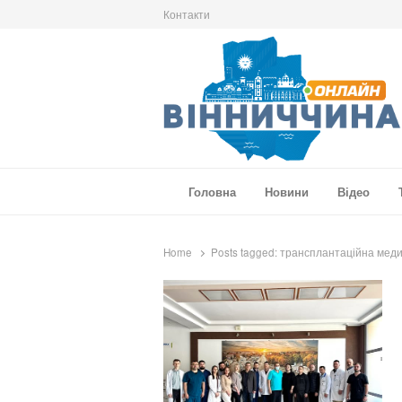
Контакти
Вінниччина Онлайн
Новини Вінниччини, громад області, події т
Головна
Новини
Відео
Home
Posts tagged:
трансплантаційна мед