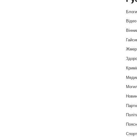
Блог
Відео
Вінни
Гайси
Жмер
Здоро
Кримі
Меди
Могил
Нови
Партн
Політ
Пояс
Спор