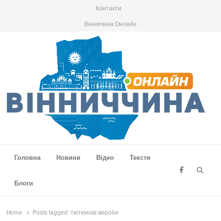
Контакти
Вінничина Онлайн
Вінниччина Онлайн
Новини Вінниччини, громад області, події та аналітика
Головна
Новини
Відео
Тексти
Searc
Блоги
Home
Posts tagged:
тютюнові вироби