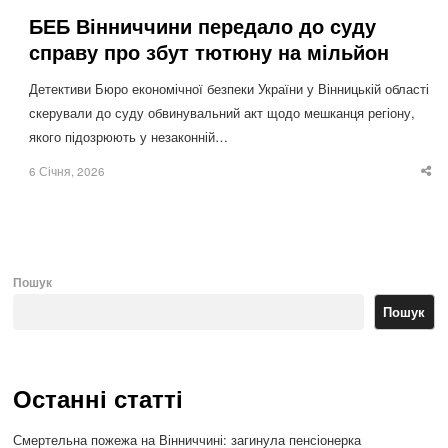
БЕБ Вінниччини передало до суду
справу про збут тютюну на мільйон
Детективи Бюро економічної безпеки України у Вінницькій області
скерували до суду обвинувальний акт щодо мешканця регіону,
якого підозрюють у незаконній…
6 Січня, 2026
Sha
thi
po
Пошук
Пошук
Останні статті
Смертельна пожежа на Вінниччині: загинула пенсіонерка