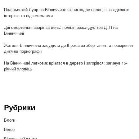
Подільський Лувр на Вінниччині: як виглядає палац із загадковою
історією та підземеллями
Дві смертельні аварії за день: поліція розслідує три ДТП на
Вінниччині
Жителя Вінниччини засудили до 9 років за зберігання та поширення
дитячої порнографії
На Вінниччині легковик врізався в дерево і загорівся: загинув 15-
річний хлопець
Рубрики
Блоги
Відео
Вінницький район