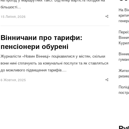
більшості…
На Ві
крити
15 Липня, 2026
Share
генер
this
post
Переї
Вінничани про тарифи:
Вінни
Курил
пенсіонери обурені
Вінни
Журналісти «Новин Вінниці» поцікавилися у містян, скільки
гуман
вони нині сплачують за комунальні послуги та як ставляться
до можливого підвищення тарифів.…
Жител
ризик
6 Жовтня, 2025
Share
this
Поліц
post
постр
Ру