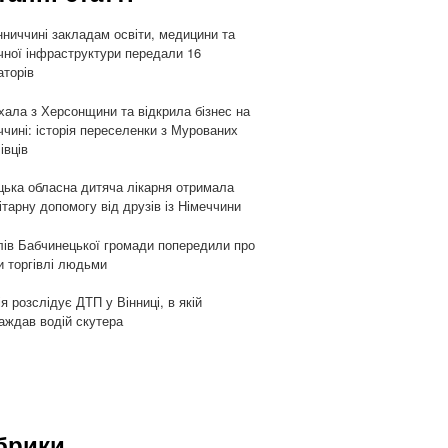
нниччині закладам освіти, медицини та
чної інфраструктури передали 16
аторів
хала з Херсонщини та відкрила бізнес на
ччині: історія переселенки з Мурованих
івців
цька обласна дитяча лікарня отримала
ітарну допомогу від друзів із Німеччини
ів Бабчинецької громади попередили про
и торгівлі людьми
ія розслідує ДТП у Вінниці, в якій
аждав водій скутера
брики