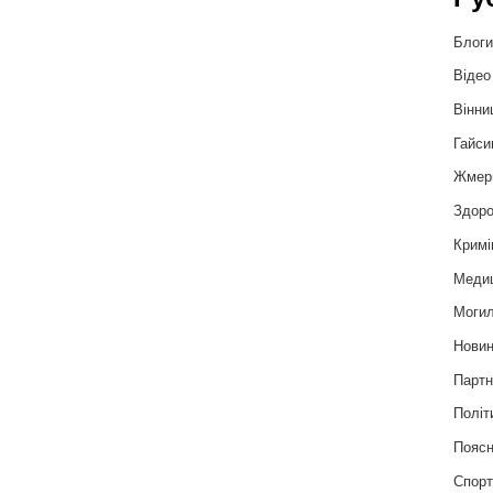
Блог
Відео
Вінни
Гайси
Жмер
Здоро
Кримі
Меди
Могил
Нови
Партн
Політ
Пояс
Спор