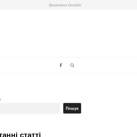
Вінничина Онлайн
Search
к
Пошук
танні статті