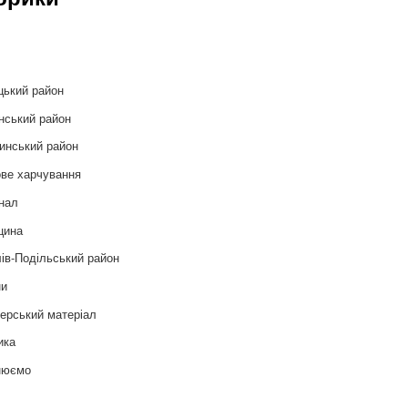
и
цький район
нський район
инський район
ве харчування
нал
цина
ів-Подільський район
ни
ерський матеріал
ика
нюємо
т