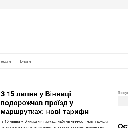
а аналітика
Тексти
Блоги
З 15 липня у Вінниці
Пошу
подорожчав проїзд у
маршрутках: нові тарифи
Із 15 липня у Вінницькій громаді набули чинності нові тарифи
Ос
на проїзд у маршрутних таксі. Відтепер вартість поїздки на