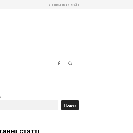
Вінничина Онлайн
Search
к
Пошук
танні статті