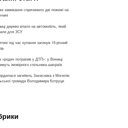
ке замикання спричинило дві пожежі на
ччині
ниці дерево впало на автомобіль, який
али для ЗСУ
ятині під час купання загинув 15-річний
ць
 «родич потрапив у ДТП»: у Вінниці
имуть імовірного спільника шахраїв
ердилася загибель Захисника з Могилів-
ьської громади Володимира Котруци
брики
и