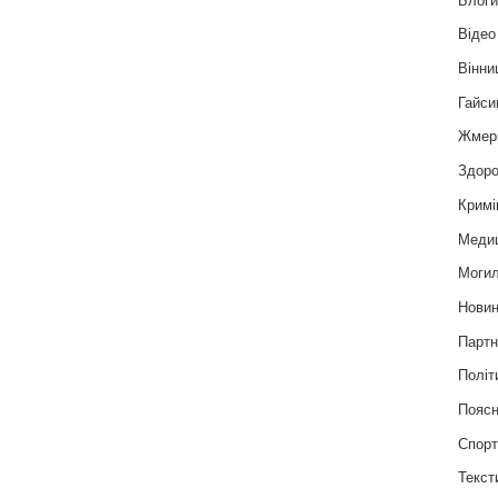
Відео
Вінни
Гайси
Жмер
Здоро
Кримі
Меди
Могил
Нови
Партн
Політ
Пояс
Спор
Текст