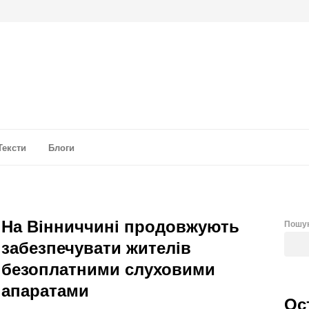
а аналітика
Тексти
Блоги
На Вінниччині продовжують
Пошу
забезпечувати жителів
безоплатними слуховими
апаратами
Ос