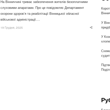
На Вінниччині триває забезпечення жителів безоплатними
слуховими апаратами. Про це повідомляє Департамент
Корот
Вінни
охорони здоров’я та реабілітації Вінницької обласної
військової адміністрації.…
У Він
придб
19 Грудня, 2025
Share
this
post
У Коз
хлопе
Схема
судит
Підтв
Поділ
Ру
Блог