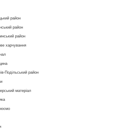
цький район
нський район
инський район
ве харчування
нал
цина
ів-Подільський район
ни
ерський матеріал
ика
нюємо
т
и