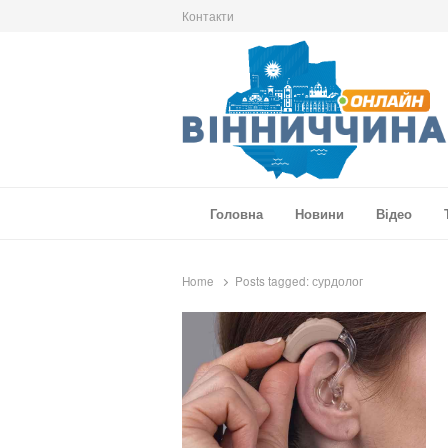
Контакти
Вінниччина Онлайн
Новини Вінниччини, громад області, події т
Головна
Новини
Відео
Home
Posts tagged:
сурдолог