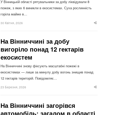
У Вінницькій області рятувальники за добу ліквідували 8
пожеж, з яких 6 виникли в екосистемах. Суха рослинність
горіла майже в…
30 Квітня, 2026
Share
this
post
На Вінниччині за добу
вигоріло понад 12 гектарів
екосистем
На Вінниччині знову фіксують масштабні пожежі в
екосистемах — лише за минулу добу вогонь знищив понад
12 гектарів територій. Повідомляє…
23 Березня, 2026
Share
this
post
На Вінниччині загорівся
автомобіль: загалом в області