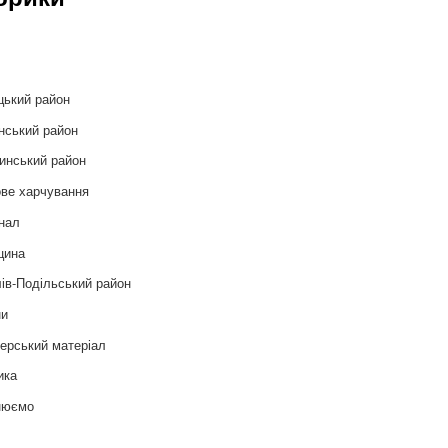
и
цький район
нський район
инський район
ве харчування
нал
цина
ів-Подільський район
ни
ерський матеріал
ика
нюємо
т