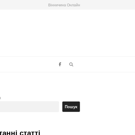
Вінничина Онлайн
Search
к
Пошук
танні статті