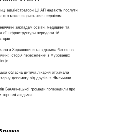
ниці адміністратори ЦНАП надають послуги
: хто може скористатися сервісом
нниччині закладам освіти, медицини та
чної інфраструктури передали 16
аторів
хала з Херсонщини та відкрила бізнес на
ччині: історія переселенки з Мурованих
івців
цька обласна дитяча лікарня отримала
ітарну допомогу від друзів із Німеччини
ів Бабчинецької громади попередили про
и торгівлі людьми
брики