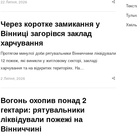
22 Липня, 2026
Share
Текст
this
post
Тульч
Через коротке замикання у
Хміль
Вінниці загорівся заклад
харчування
Протягом минулої доби рятувальники Вінниччини ліквідували
12 пожеж, які виникли у житловому секторі, закладі
харчування та на відкритих територіях. На…
2 Липня, 2026
Share
this
post
Вогонь охопив понад 2
гектари: рятувальники
ліквідували пожежі на
Вінниччині