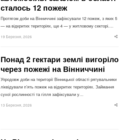
сталось 12 пожеж
Протягом доби на Вінниччині зафіксували 12 пожеж, з яких 5
— на відкритих територіях, ще 4 — у житловому секторі.…
19 Березня, 2026
Share
this
post
Понад 2 гектари землі вигоріло
через пожежі на Вінниччині
Упродовж доби на території Вінницької області рятувальники
ліквідували п’ять пожеж на відкритих територіях. Займання
сухої рослинності та гілля зафіксували у…
13 Березня, 2026
Share
this
post