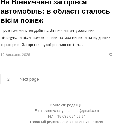
На Вінниччині загорівся
автомобіль: в області сталось
вісім пожеж
Протягом минулої доби на Вінниччині рятувальники
ліквідували вісім пожеж, з яких чотири виникли на відкритих
територіях. Загоряння сухої рослинності та…
10 Березня, 2026
Share
this
post
2
Next page
Page
Page
Контакти редакції:
Email: vinnychchyna.online@gmail.com
Тел: +38 098 031 08 61
Головний редактор: Голошивець Анастасія