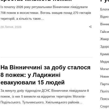
Із початку 2026 року рятувальники Вінниччини ліквідували
Блог
708 пожеж в екосистемах. Вогонь знищив понад 270 гектарів
Відео
територій, а кількість таких…
Вінни
28 Липня, 2026
Share
this
Гайси
post
Жмер
Здоро
Кримі
Меди
На Вінниччині за добу сталося
Могил
8 пожеж: у Ладижині
Нови
евакуювали 15 людей
Партн
За минулу добу підрозділи ДСНС Вінниччини ліквідували 8
Політ
пожеж, із них 5 виникли на відкритих територіях Могилів-
Пояс
Подільського, Тульчинського, Хмільницького районів…
Спор