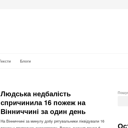
а аналітика
Тексти
Блоги
Людська недбалість
Пошу
спричинила 16 пожеж на
Вінниччині за один день
На Вінниччині за минулу добу рятувальники ліквідували 16
Ос
пожеж у природних екосистемах. Вогонь знищив понад 6