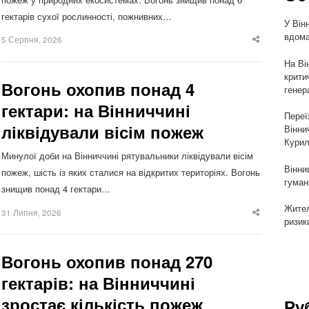
гектарів сухої рослинності, пожнивних…
У Він
вдома
5 Серпня, 2026
Share
this
post
На Ві
крити
Вогонь охопив понад 4
генер
гектари: на Вінниччині
Переї
ліквідували вісім пожеж
Вінни
Курил
Минулої доби на Вінниччині рятувальники ліквідували вісім
Вінни
пожеж, шість із яких сталися на відкритих територіях. Вогонь
гуман
знищив понад 4 гектари…
Жител
31 Липня, 2026
Share
ризик
this
post
Вогонь охопив понад 270
гектарів: на Вінниччині
зростає кількість пожеж
Ру