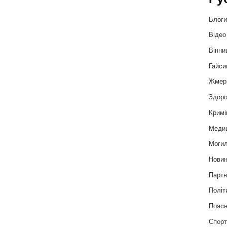
Блог
Відео
Вінни
Гайси
Жмер
Здоро
Кримі
Меди
Могил
Нови
Партн
Політ
Пояс
Спор