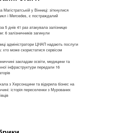
а Магістратській у Вінниці: зіткнулися
икл і Mercedes, є постраждалий
 за 5 днів 41 раз атакувала залізницю
ни: 6 залізничників загинули
ниці адміністратори ЦНАП надають послуги
: хто може скористатися сервісом
нниччині закладам освіти, медицини та
чної інфраструктури передали 16
аторів
хала з Херсонщини та відкрила бізнес на
ччині: історія переселенки з Мурованих
івців
брики