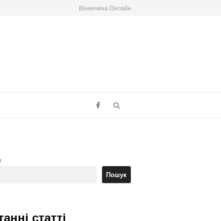
Вінничина Онлайн
Search
к
Пошук
танні статті