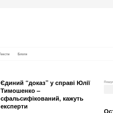
а аналітика
Тексти
Блоги
Єдиний “доказ” у справі Юлії
Пошу
Тимошенко –
сфальсифікований, кажуть
експерти
Ос