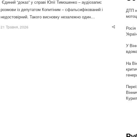
Єдиний “доказ” у справі Юлії Тимошенко – аудіозапис
розмови із депутатом Копитіним – сфальсифікований і
ДТП н
мотоц
недостовірний. Такого висновку незалежно один…
21 Травня, 2026
Росія
Share
this
Украї
post
У Він
вдома
На Ві
крити
генер
Переї
Вінни
Курил
Ру