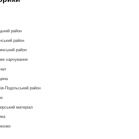
и
цький район
нський район
инський район
ве харчування
нал
цина
ів-Подільський район
ни
ерський матеріал
ика
нюємо
т