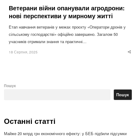
Ветерани війни опанували агродрони:
нові перспективи у мирному житті
Етап навчання ветеранів у межах проєкту «Оператори дронів у
сільському господарстві» офіційно завершено. Загалом 50
учасників отримали знання та практичні…
18 Серпня, 2025
Sha
thi
po
Пошук
Пошук
Останні статті
Майже 20 млрд грн економічного ефекту: у БЕБ підбили підсумки