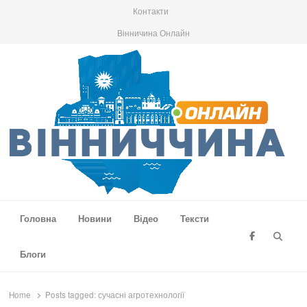
Контакти
Вінничина Онлайн
Вінниччина Онлайн
Новини Вінниччини, громад області, події та аналітика
Головна
Новини
Відео
Тексти
Searc
Блоги
Home
Posts tagged:
сучасні агротехнології