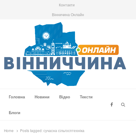
Контакти
Вінничина Онлайн
Вінниччина Онлайн
Новини Вінниччини, громад області, події та аналітика
Головна
Новини
Відео
Тексти
Searc
Блоги
Home
Posts tagged:
сучасна сільгосптехніка