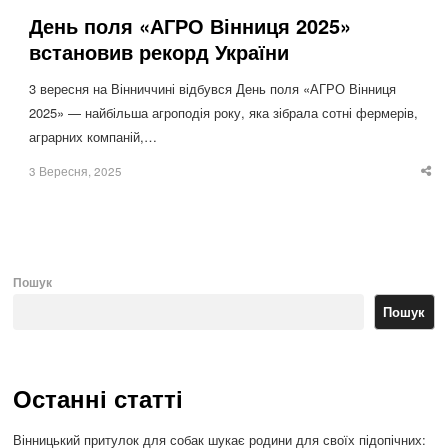
День поля «АГРО Вінниця 2025»
встановив рекорд України
3 вересня на Вінниччині відбувся День поля «АГРО Вінниця
2025» — найбільша агроподія року, яка зібрала сотні фермерів,
аграрних компаній,…
3 Вересня, 2025
Sha
thi
po
Пошук
Пошук
Останні статті
Вінницький притулок для собак шукає родини для своїх підопічних: