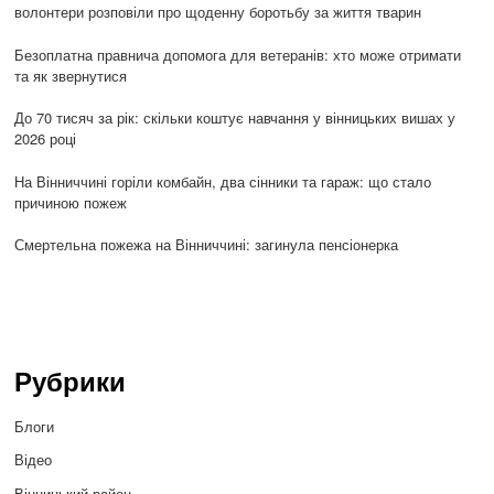
волонтери розповіли про щоденну боротьбу за життя тварин
Безоплатна правнича допомога для ветеранів: хто може отримати
та як звернутися
До 70 тисяч за рік: скільки коштує навчання у вінницьких вишах у
2026 році
На Вінниччині горіли комбайн, два сінники та гараж: що стало
причиною пожеж
Смертельна пожежа на Вінниччині: загинула пенсіонерка
Рубрики
Блоги
Відео
Вінницький район