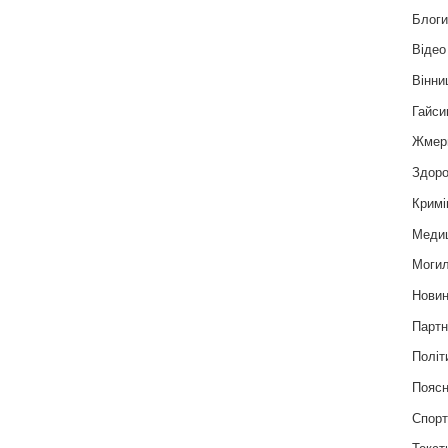
Блог
Відео
Вінни
Гайси
Жмер
Здоро
Кримі
Меди
Могил
Нови
Партн
Політ
Пояс
Спор
Текст