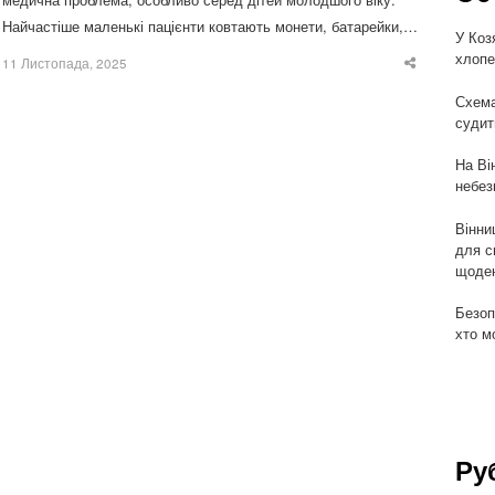
Найчастіше маленькі пацієнти ковтають монети, батарейки,…
У Коз
хлопе
11 Листопада, 2025
Share
this
post
Схема
судит
На Ві
небез
Вінни
для с
щоден
Безоп
хто м
Ру