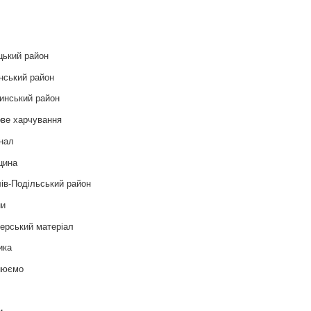
и
цький район
нський район
инський район
ве харчування
нал
цина
ів-Подільський район
ни
ерський матеріал
ика
нюємо
т
и