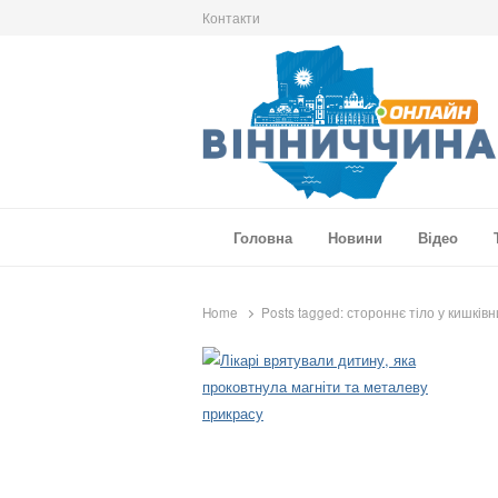
Контакти
Вінниччина Онлайн
Новини Вінниччини, громад області, події т
Головна
Новини
Відео
Home
Posts tagged:
стороннє тіло у кишківн