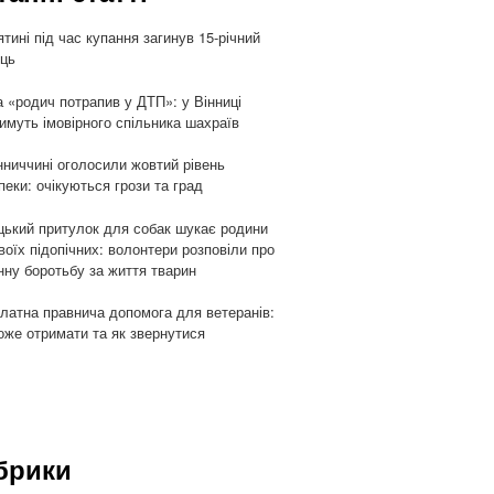
ятині під час купання загинув 15-річний
ць
 «родич потрапив у ДТП»: у Вінниці
имуть імовірного спільника шахраїв
нниччині оголосили жовтий рівень
пеки: очікуються грози та град
цький притулок для собак шукає родини
воїх підопічних: волонтери розповіли про
ну боротьбу за життя тварин
латна правнича допомога для ветеранів:
оже отримати та як звернутися
брики