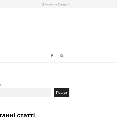
Вінничина Онлайн
Search
к
Пошук
танні статті