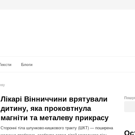
а аналітика
Тексти
Блоги
ику
Лікарі Вінниччини врятували
Пошу
дитину, яка проковтнула
магніти та металеву прикрасу
Сторонні тіла шлунково-кишкового тракту (ШКТ) — поширена
Ос
медична проблема, особливо серед дітей молодшого віку.