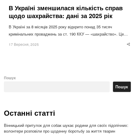
В Україні зменшилася кількість справ
щодо шахрайства: дані за 2025 рік
В Україні за 8 місяців 2025 року відкрито понад 35 тисяч
кримінальних проваджень за ст. 190 ККУ — «шахрайство». Це…
17 Вересня, 2025
Sha
thi
po
Пошук
Пошук
Останні статті
Вінницький притулок для собак шукає родини для своїх підопічних:
волонтери розповіли про щоденну боротьбу за життя тварин