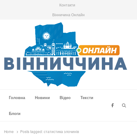
Контакти
Вінничина Онлайн
Вінниччина Онлайн
Новини Вінниччини, громад області, події та аналітика
Головна
Новини
Відео
Тексти
Searc
Блоги
Home
Posts tagged:
статистика злочинів