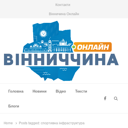
Контакти
Вінничина Онлайн
Вінниччина Онлайн
Новини Вінниччини, громад області, події та аналітика
Головна
Новини
Відео
Тексти
Searc
Блоги
Home
Posts tagged:
спортивна інфраструктура