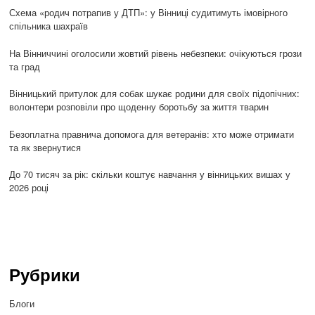
Схема «родич потрапив у ДТП»: у Вінниці судитимуть імовірного
спільника шахраїв
На Вінниччині оголосили жовтий рівень небезпеки: очікуються грози
та град
Вінницький притулок для собак шукає родини для своїх підопічних:
волонтери розповіли про щоденну боротьбу за життя тварин
Безоплатна правнича допомога для ветеранів: хто може отримати
та як звернутися
До 70 тисяч за рік: скільки коштує навчання у вінницьких вишах у
2026 році
Рубрики
Блоги