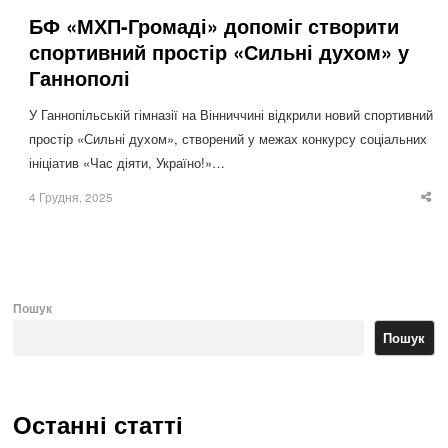
БФ «МХП-Громаді» допоміг створити
спортивний простір «Сильні духом» у
Ганнополі
У Ганнопільській гімназії на Вінниччині відкрили новий спортивний
простір «Сильні духом», створений у межах конкурсу соціальних
ініціатив «Час діяти, Україно!»…
4 Грудня, 2025
Sha
thi
po
Пошук
Пошук
Останні статті