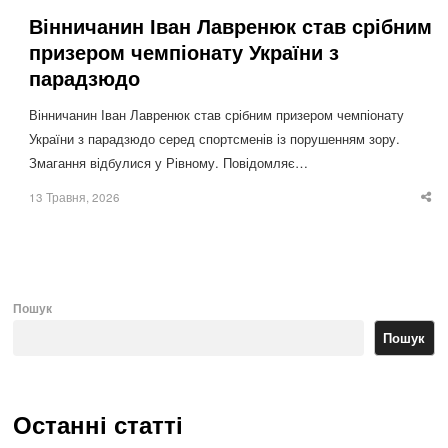
Вінничанин Іван Лавренюк став срібним
призером чемпіонату України з
парадзюдо
Вінничанин Іван Лавренюк став срібним призером чемпіонату
України з парадзюдо серед спортсменів із порушенням зору.
Змагання відбулися у Рівному. Повідомляє…
13 Травня, 2026
Sha
thi
po
Пошук
Пошук
Останні статті