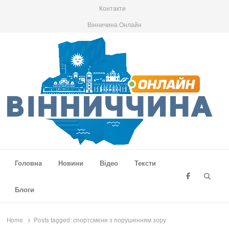
Контакти
Вінничина Онлайн
Вінниччина Онлайн
Новини Вінниччини, громад області, події та аналітика
Головна
Новини
Відео
Тексти
Searc
Блоги
Home
Posts tagged:
спортсмени з порушенням зору