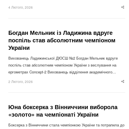
4 Лютого, 2026
Sha
thi
po
Богдан Мельник із Ладижина вдруге
поспіль став абсолютним чемпіоном
України
Вихованець Ладижинської ДЮСШ №2 Богдан Мельник вдруге
поспіль став абсолютним чемпіоном України з веслування на
ергометрах Concept-2 Вихованець відділення академічного…
2 Лютого, 2026
Sha
thi
po
Юна боксерка з Вінниччини виборола
«золото» на чемпіонаті України
Боксерка з Вінниччини стала чемпіонкою України та потрапила до