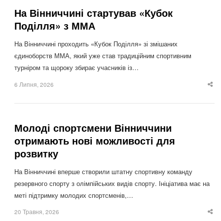
На Вінниччині стартував «Кубок
Поділля» з ММА
На Вінниччині проходить «Кубок Поділля» зі змішаних
єдиноборств ММА, який уже став традиційним спортивним
турніром та щороку збирає учасників із…
6 Липня, 2026
Sha
thi
po
Молоді спортсмени Вінниччини
отримають нові можливості для
розвитку
На Вінниччині вперше створили штатну спортивну команду
резервного спорту з олімпійських видів спорту. Ініціатива має на
меті підтримку молодих спортсменів,…
20 Травня, 2026
Sha
thi