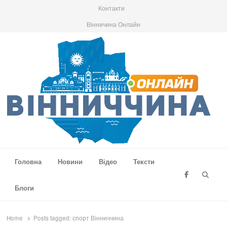
Контакти
Вінничина Онлайн
Вінниччина Онлайн
Новини Вінниччини, громад області, події та аналітика
Головна
Новини
Відео
Тексти
Searc
Блоги
Home
Posts tagged:
спорт Вінниччина