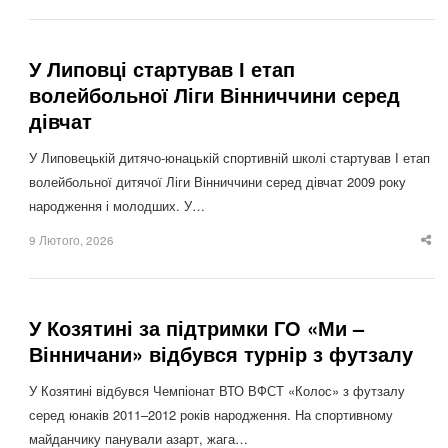
po
У Липовці стартував І етап
волейбольної Ліги Вінниччини серед
дівчат
У Липовецькій дитячо-юнацькій спортивній школі стартував І етап
волейбольної дитячої Ліги Вінниччини серед дівчат 2009 року
народження і молодших. У…
9 Лютого, 2026
Sha
thi
po
У Козятині за підтримки ГО «Ми –
Вінничани» відбувся турнір з футзалу
У Козятині відбувся Чемпіонат ВТО ВФСТ «Колос» з футзалу
серед юнаків 2011–2012 років народження. На спортивному
майданчику панували азарт, жага…