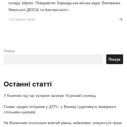
складу збірної. Повідомляє Бершадська міська рада. Вихованка
Уманської ДЮСШ та боксерського…
19 Серпня, 2025
Sha
thi
po
Пошук
Пошук
Останні статті
У Козятині під час купання загинув 15-річний хлопець
Схема «родич потрапив у ДТП»: у Вінниці судитимуть імовірного
спільника шахраїв
На Вінниччині оголосили жовтий рівень небезпеки: очікуються грози