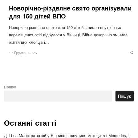
Новорічно-різдвяне свято організували
для 150 дітей ВПО
Новорічно-різдвяне свято для 150 дітей з числа внутрішньо
переміщених осіб відбулося у Вінниці. Війна докорінно змінила
життя цих хлопців і…
17 Грудня, 2025
Sha
thi
po
Пошук
Пошук
Останні статті
ДТП на Магістратській у Вінниці: зіткнулися мотоцикл і Mercedes, є