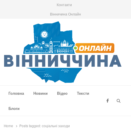
Контакти
Вінничина Онлайн
Вінниччина Онлайн
Новини Вінниччини, громад області, події та аналітика
Головна
Новини
Відео
Тексти
Searc
Блоги
Home
Posts tagged:
соціальні заходи