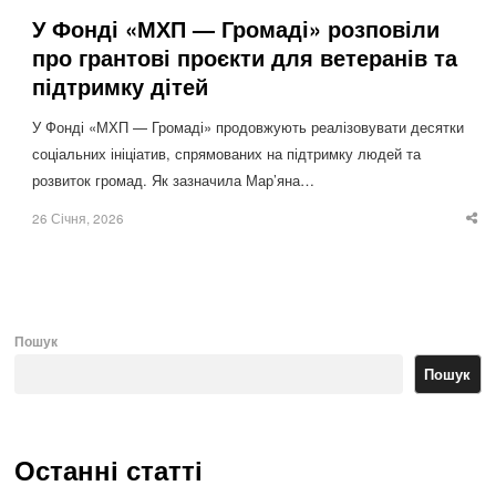
У Фонді «МХП — Громаді» розповіли
про грантові проєкти для ветеранів та
підтримку дітей
У Фонді «МХП — Громаді» продовжують реалізовувати десятки
соціальних ініціатив, спрямованих на підтримку людей та
розвиток громад. Як зазначила Мар’яна…
26 Січня, 2026
Sha
thi
po
Пошук
Пошук
Останні статті