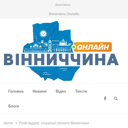
Контакти
Вінничина Онлайн
Вінниччина Онлайн
Новини Вінниччини, громад області, події та аналітика
Головна
Новини
Відео
Тексти
Searc
Блоги
Home
Posts tagged:
соціальні проєкти Вінниччини