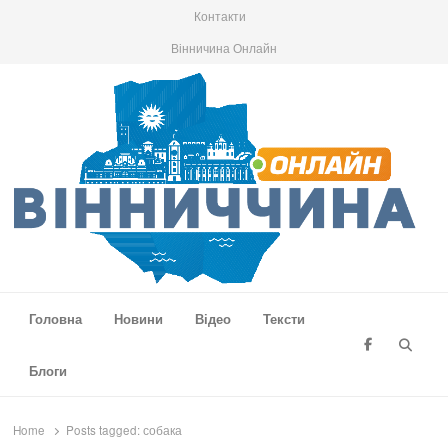
Контакти
Вінничина Онлайн
Вінниччина Онлайн
Новини Вінниччини, громад області, події та аналітика
Головна
Новини
Відео
Тексти
Searc
Блоги
Home
Posts tagged:
собака