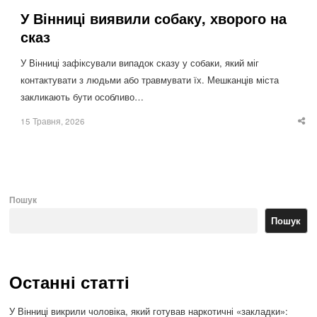
У Вінниці виявили собаку, хворого на
сказ
У Вінниці зафіксували випадок сказу у собаки, який міг
контактувати з людьми або травмувати їх. Мешканців міста
закликають бути особливо…
15 Травня, 2026
Sha
thi
po
Пошук
Пошук
Останні статті
У Вінниці викрили чоловіка, який готував наркотичні «закладки»: