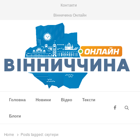
Контакти
Вінничина Онлайн
Вінниччина Онлайн
Новини Вінниччини, громад області, події та аналітика
Головна
Новини
Відео
Тексти
Searc
Блоги
Home
Posts tagged:
скутери