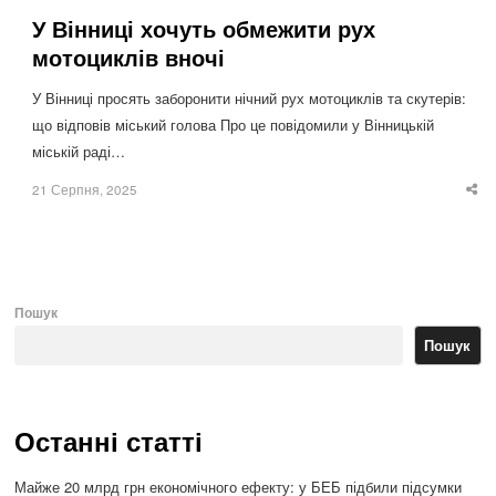
У Вінниці хочуть обмежити рух
мотоциклів вночі
У Вінниці просять заборонити нічний рух мотоциклів та скутерів:
що відповів міський голова Про це повідомили у Вінницькій
міській раді…
21 Серпня, 2025
Sha
thi
po
Пошук
Пошук
Останні статті
Майже 20 млрд грн економічного ефекту: у БЕБ підбили підсумки