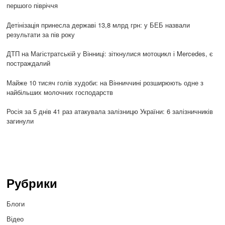
першого півріччя
Детінізація принесла державі 13,8 млрд грн: у БЕБ назвали
результати за пів року
ДТП на Магістратській у Вінниці: зіткнулися мотоцикл і Mercedes, є
постраждалий
Майже 10 тисяч голів худоби: на Вінниччині розширюють одне з
найбільших молочних господарств
Росія за 5 днів 41 раз атакувала залізницю України: 6 залізничників
загинули
Рубрики
Блоги
Відео