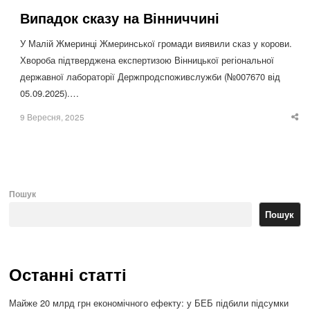
Випадок сказу на Вінниччині
У Малій Жмеринці Жмеринської громади виявили сказ у корови.
Хвороба підтверджена експертизою Вінницької регіональної
державної лабораторії Держпродспоживслужби (№007670 від
05.09.2025).…
9 Вересня, 2025
Sha
thi
po
Пошук
Пошук
Останні статті
Майже 20 млрд грн економічного ефекту: у БЕБ підбили підсумки