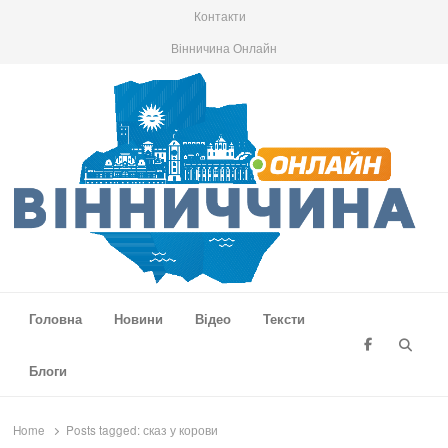
Контакти
Вінничина Онлайн
Вінниччина Онлайн
Новини Вінниччини, громад області, події та аналітика
Головна
Новини
Відео
Тексти
Searc
Блоги
Home
Posts tagged:
сказ у корови