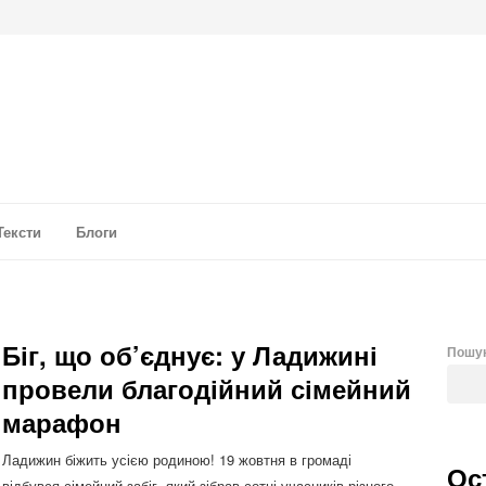
а аналітика
Тексти
Блоги
Біг, що об’єднує: у Ладижині
Пошу
провели благодійний сімейний
марафон
Ладижин біжить усією родиною! 19 жовтня в громаді
Ос
відбувся сімейний забіг, який зібрав сотні учасників різного