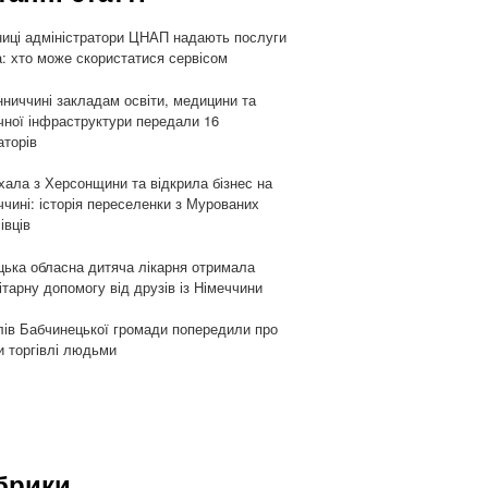
ниці адміністратори ЦНАП надають послуги
: хто може скористатися сервісом
нниччині закладам освіти, медицини та
чної інфраструктури передали 16
аторів
хала з Херсонщини та відкрила бізнес на
ччині: історія переселенки з Мурованих
івців
цька обласна дитяча лікарня отримала
ітарну допомогу від друзів із Німеччини
ів Бабчинецької громади попередили про
и торгівлі людьми
брики