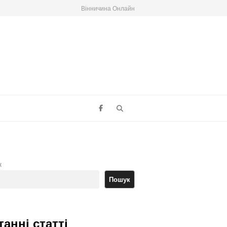
Вінничина Онлайн
Search
к
Пошук
танні статті