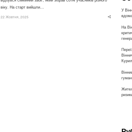
віку. На старт вийшли…
У Він
вдома
22 Жовтня, 2025
Share
this
post
На Ві
крити
генер
Переї
Вінни
Курил
Вінни
гуман
Жител
ризик
Ру