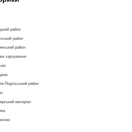
и
цький район
нський район
инський район
ве харчування
нал
цина
ів-Подільський район
ни
ерський матеріал
ика
нюємо
т