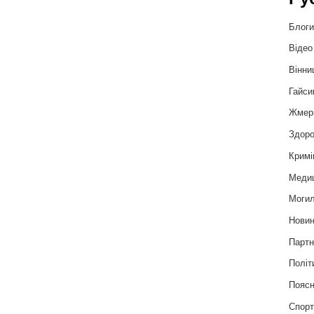
Блог
Відео
Вінни
Гайси
Жмер
Здоро
Кримі
Меди
Могил
Нови
Партн
Політ
Пояс
Спор