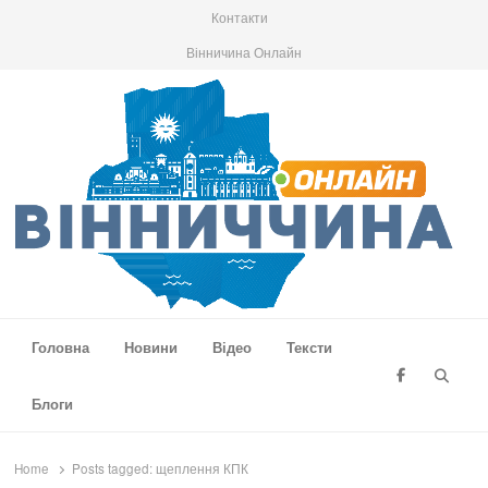
Контакти
Вінничина Онлайн
Вінниччина Онлайн
Новини Вінниччини, громад області, події та аналітика
Головна
Новини
Відео
Тексти
Searc
Блоги
Home
Posts tagged:
щеплення КПК