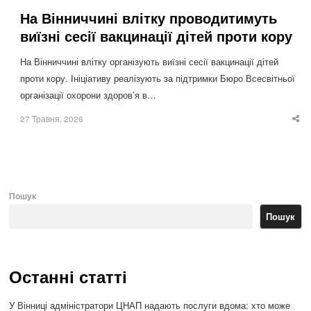
На Вінниччині влітку проводитимуть
виїзні сесії вакцинації дітей проти кору
На Вінниччині влітку організують виїзні сесії вакцинації дітей
проти кору. Ініціативу реалізують за підтримки Бюро Всесвітньої
організації охорони здоров’я в…
27 Травня, 2026
Sha
thi
po
Пошук
Пошук
Останні статті
У Вінниці адміністратори ЦНАП надають послуги вдома: хто може