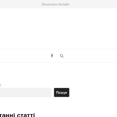
Вінничина Онлайн
Search
к
Пошук
танні статті