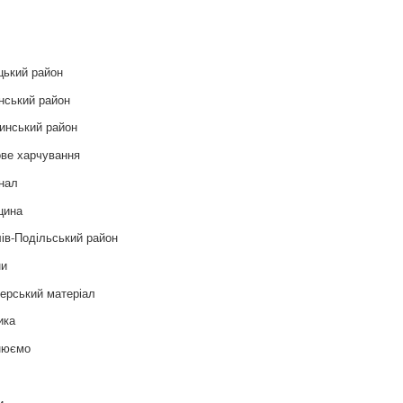
и
цький район
нський район
инський район
ве харчування
нал
цина
ів-Подільський район
ни
ерський матеріал
ика
нюємо
т
и