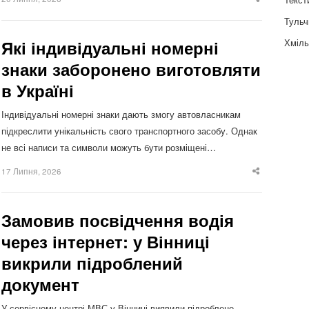
Share
this
post
Тульч
Хміль
Які індивідуальні номерні
знаки заборонено виготовляти
в Україні
Індивідуальні номерні знаки дають змогу автовласникам
підкреслити унікальність свого транспортного засобу. Однак
не всі написи та символи можуть бути розміщені…
17 Липня, 2026
Share
this
post
Замовив посвідчення водія
через інтернет: у Вінниці
викрили підроблений
документ
У сервісному центрі МВС у Вінниці виявили підроблене