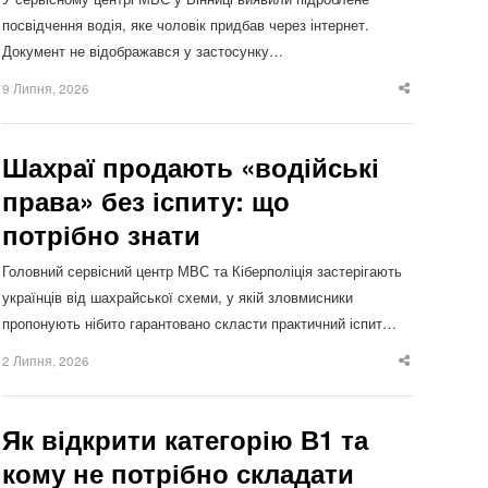
посвідчення водія, яке чоловік придбав через інтернет.
Документ не відображався у застосунку…
9 Липня, 2026
Share
this
post
Шахраї продають «водійські
права» без іспиту: що
потрібно знати
Головний сервісний центр МВС та Кіберполіція застерігають
українців від шахрайської схеми, у якій зловмисники
пропонують нібито гарантовано скласти практичний іспит…
2 Липня, 2026
Share
this
post
Як відкрити категорію В1 та
кому не потрібно складати