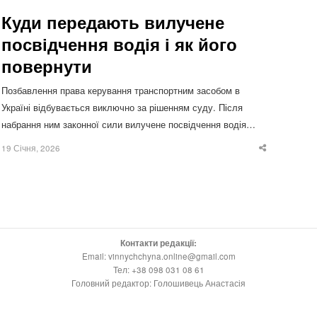
Куди передають вилучене
посвідчення водія і як його
повернути
Позбавлення права керування транспортним засобом в
Україні відбувається виключно за рішенням суду. Після
набрання ним законної сили вилучене посвідчення водія…
19 Січня, 2026
Share
this
post
Контакти редакції:
Email: vinnychchyna.online@gmail.com
Тел: +38 098 031 08 61
Головний редактор: Голошивець Анастасія