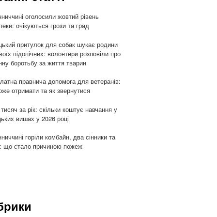
нниччині оголосили жовтий рівень
пеки: очікуються грози та град
цький притулок для собак шукає родини
воїх підопічних: волонтери розповіли про
ну боротьбу за життя тварин
латна правнича допомога для ветеранів:
оже отримати та як звернутися
 тисяч за рік: скільки коштує навчання у
цьких вишах у 2026 році
нниччині горіли комбайн, два сінники та
: що стало причиною пожеж
брики