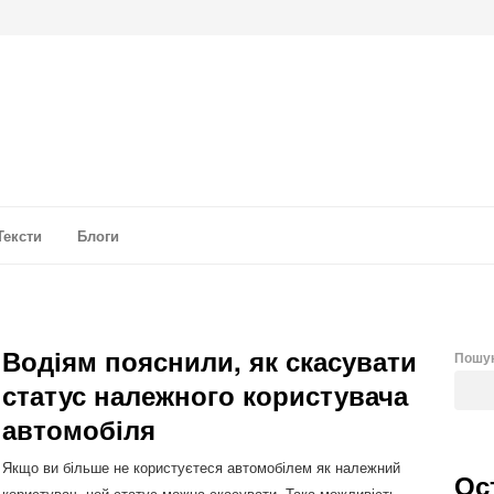
а аналітика
Тексти
Блоги
Водіям пояснили, як скасувати
Пошу
статус належного користувача
автомобіля
Якщо ви більше не користуєтеся автомобілем як належний
Ос
користувач, цей статус можна скасувати. Така можливість