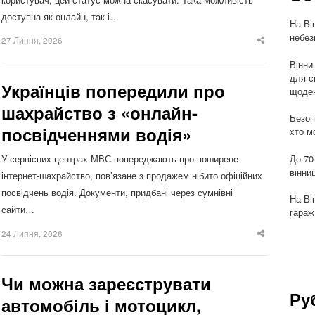
доступна як онлайн, так і…
На Ві
небез
27 Липня, 2026
Share
this
post
Вінни
для с
Українців попередили про
щоден
шахрайство з «онлайн-
Безоп
посвідченнями водія»
хто м
До 70
У сервісних центрах МВС попереджають про поширене
вінни
інтернет-шахрайство, пов’язане з продажем нібито офіційних
посвідчень водія. Документи, придбані через сумнівні
На Ві
сайти…
гараж
24 Липня, 2026
Share
this
post
Чи можна зареєструвати
Ру
автомобіль і мотоцикл,