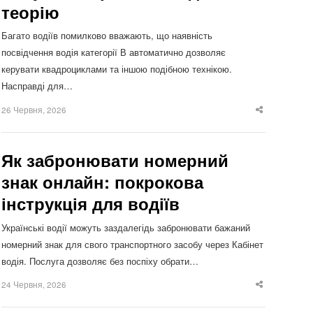
теорію
Багато водіїв помилково вважають, що наявність
посвідчення водія категорії В автоматично дозволяє
керувати квадроциклами та іншою подібною технікою.
Насправді для…
26 Червня, 2026
Share
this
post
Як забронювати номерний
знак онлайн: покрокова
інструкція для водіїв
Українські водії можуть заздалегідь забронювати бажаний
номерний знак для свого транспортного засобу через Кабінет
водія. Послуга дозволяє без поспіху обрати…
24 Червня, 2026
Share
this
post