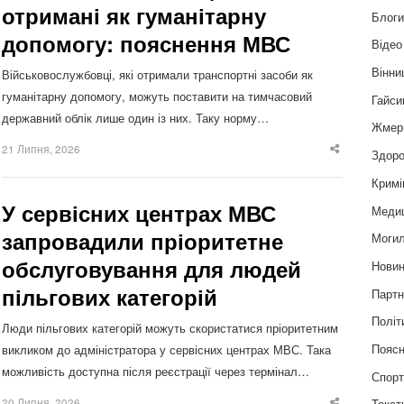
отримані як гуманітарну
Блог
допомогу: пояснення МВС
Відео
Вінни
Військовослужбовці, які отримали транспортні засоби як
гуманітарну допомогу, можуть поставити на тимчасовий
Гайси
державний облік лише один із них. Таку норму…
Жмер
21 Липня, 2026
Здоро
Share
this
post
Кримі
У сервісних центрах МВС
Меди
запровадили пріоритетне
Могил
обслуговування для людей
Нови
пільгових категорій
Партн
Політ
Люди пільгових категорій можуть скористатися пріоритетним
Пояс
викликом до адміністратора у сервісних центрах МВС. Така
можливість доступна після реєстрації через термінал…
Спор
20 Липня, 2026
Текст