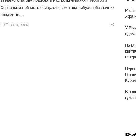
Херсонської області, очищаючи землі від вибухонебезпечних
Росія
предметів.…
Украї
20 Травня, 2026
Share
У Він
this
вдома
post
На Ві
крити
генер
Переї
Вінни
Курил
Вінни
гуман
Ру