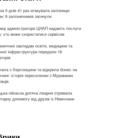
 за 5 днів 41 раз атакувала залізницю
ни: 6 залізничників загинули
ниці адміністратори ЦНАП надають послуги
: хто може скористатися сервісом
нниччині закладам освіти, медицини та
чної інфраструктури передали 16
аторів
хала з Херсонщини та відкрила бізнес на
ччині: історія переселенки з Мурованих
івців
цька обласна дитяча лікарня отримала
ітарну допомогу від друзів із Німеччини
брики