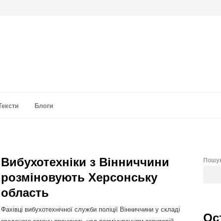
а аналітика
Тексти
Блоги
Вибухотехніки з Вінниччини
Пошу
розміновують Херсонську
область
Фахівці вибухотехнічної служби поліції Вінниччини у складі
Ос
зведеного загону працюють над розмінуванням територій