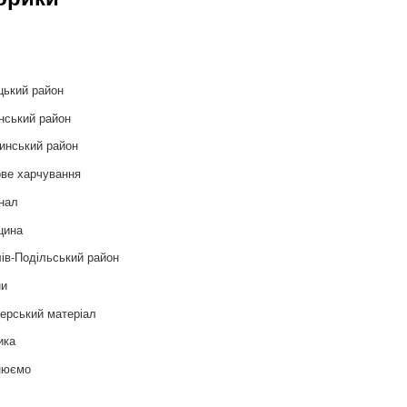
и
цький район
нський район
инський район
ве харчування
нал
цина
ів-Подільський район
ни
ерський матеріал
ика
нюємо
т