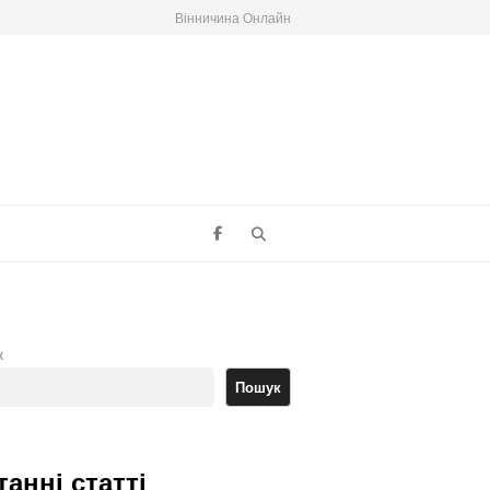
Вінничина Онлайн
Search
к
Пошук
танні статті