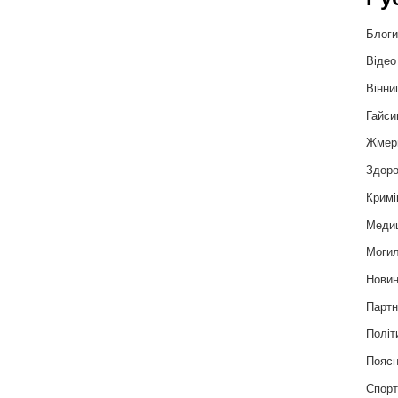
Блог
Відео
Вінни
Гайси
Жмер
Здоро
Кримі
Меди
Могил
Нови
Партн
Політ
Пояс
Спор