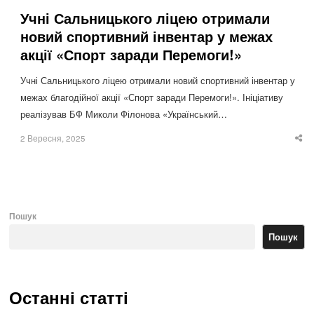
Учні Сальницького ліцею отримали
новий спортивний інвентар у межах
акції «Спорт заради Перемоги!»
Учні Сальницького ліцею отримали новий спортивний інвентар у
межах благодійної акції «Спорт заради Перемоги!». Ініціативу
реалізував БФ Миколи Філонова «Український…
2 Вересня, 2025
Sha
thi
po
Пошук
Пошук
Останні статті