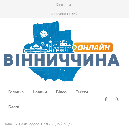
Контакти
Вінничина Онлайн
Вінниччина Онлайн
Новини Вінниччини, громад області, події та аналітика
Головна
Новини
Відео
Тексти
Searc
Блоги
Home
Posts tagged:
Сальницький ліцей