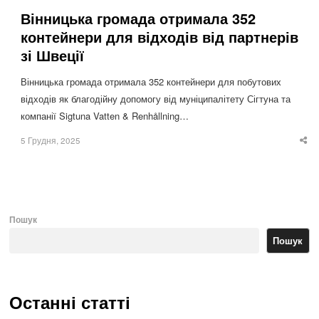
Вінницька громада отримала 352
контейнери для відходів від партнерів
зі Швеції
Вінницька громада отримала 352 контейнери для побутових
відходів як благодійну допомогу від муніципалітету Сігтуна та
компанії Sigtuna Vatten & Renhållning…
5 Грудня, 2025
Sha
thi
po
Пошук
Пошук
Останні статті