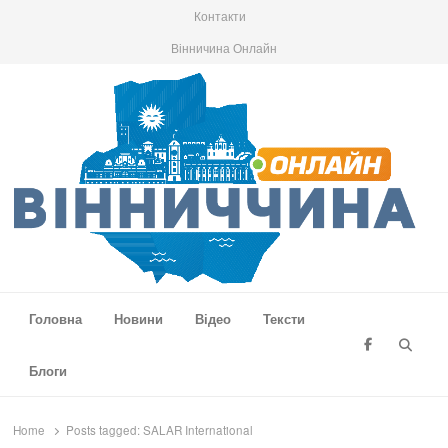
Контакти
Вінничина Онлайн
Вінниччина Онлайн
Новини Вінниччини, громад області, події та аналітика
Головна
Новини
Відео
Тексти
Searc
Блоги
Home
Posts tagged:
SALAR International