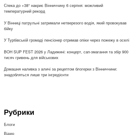
Спека до +38° накриє Вінниччину 6 серпня: можливий
температурний рекорд
У Вінниці патрульні затримали нетверезого водія, який провокував
бійку
У Турбівській громаді пенсіонер отримав опіки через пожежу в оселі
BOH SUP FEST 2026 у Ладижині: концерт, сап-змагання та збір 900
тисяч гривень для військових
Домашня наливка з аличі за рецептом блогерки з Вінниччини:
знадобляться лише три інгредієнти
Рубрики
Блоги
Відео