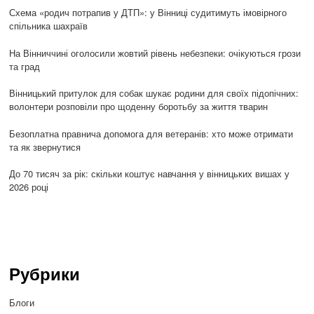
Схема «родич потрапив у ДТП»: у Вінниці судитимуть імовірного
спільника шахраїв
На Вінниччині оголосили жовтий рівень небезпеки: очікуються грози
та град
Вінницький притулок для собак шукає родини для своїх підопічних:
волонтери розповіли про щоденну боротьбу за життя тварин
Безоплатна правнича допомога для ветеранів: хто може отримати
та як звернутися
До 70 тисяч за рік: скільки коштує навчання у вінницьких вишах у
2026 році
Рубрики
Блоги