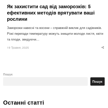
Як захистити сад від заморозків: 5
ефективних методів врятувати ваші
рослини
Заморозки навесні та восени – справжній виклик для садівників.
Різкі перепади температуру можуть знищити молоде листя, квіти
та плоди, зведуючи…
19 Травня, 2025
Sha
thi
po
Пошук
Пошук
Останні статті