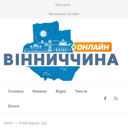
Контакти
Вінничина Онлайн
Вінниччина Онлайн
Новини Вінниччини, громад області, події та аналітика
Головна
Новини
Відео
Тексти
Searc
Блоги
Home
Posts tagged:
сад