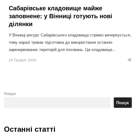
Сабарівське кладовище майже
заповнене: у Вінниці готують нові
ділянки
У Вінниці ресурс Сабарівського кладовища стрімко вичерпується,
тому наразі триває підготовка до використання останніх
зарезервованих територій для поховань. Це кладовище…
24 Грудня, 2025
Sha
thi
po
Пошук
Пошук
Останні статті