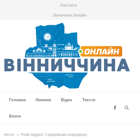
Контакти
Вінничина Онлайн
Вінниччина Онлайн
Новини Вінниччини, громад області, події та аналітика
Головна
Новини
Відео
Тексти
Searc
Блоги
Home
Posts tagged:
Сабарівське кладовище