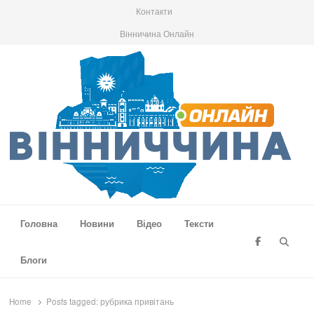
Контакти
Вінничина Онлайн
Вінниччина Онлайн
Новини Вінниччини, громад області, події та аналітика
Головна
Новини
Відео
Тексти
Searc
Блоги
Home
Posts tagged:
рубрика привітань