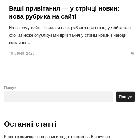
Ваші привітання — у стрічці новин:
нова рубрика на сайті
На нашому сайті з’явилася нова рубрика привітань, у якій кожен
охочий може опублікувати привітання у стрічці новин з нагоди
важливої…
19 Січня, 2026
Sha
thi
po
Пошук
Пошук
Останні статті
Коротке замикання спричинило дві пожежі на Вінниччині