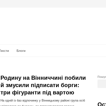
а аналітика
Тексти
Блоги
Родину на Вінниччині побили
Пошу
й змусили підписати борги:
три фігуранти під вартою
На одній із баз відпочинку у Вінницькому районі група осіб
Ос
увірвалася до будинку, де переховувалася родина