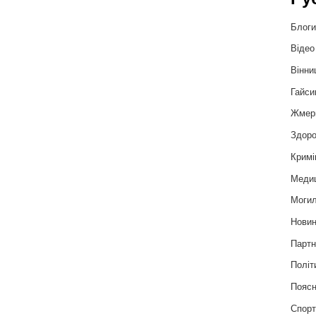
Блог
Відео
Вінни
Гайси
Жмер
Здоро
Кримі
Меди
Могил
Нови
Партн
Політ
Пояс
Спор