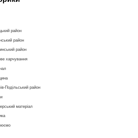
и
цький район
нський район
инський район
ве харчування
нал
цина
ів-Подільський район
ни
ерський матеріал
ика
нюємо
т