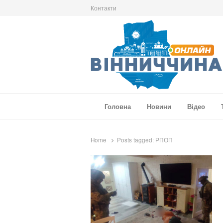
Контакти
Вінниччина Онлайн
Новини Вінниччини, громад області, події т
Головна
Новини
Відео
Home
Posts tagged:
РПОП