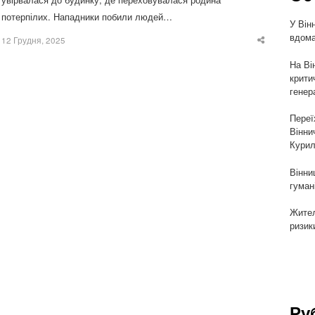
потерпілих. Нападники побили людей…
У Він
вдома
12 Грудня, 2025
Share
this
post
На Ві
крити
генер
Переї
Вінни
Курил
Вінни
гуман
Жител
ризик
Ру