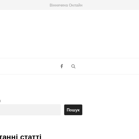
Вінничина Онлайн
Search
к
Пошук
танні статті