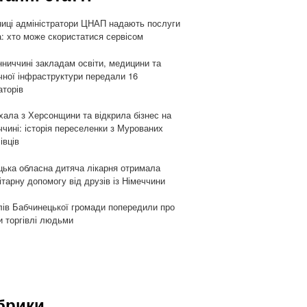
ниці адміністратори ЦНАП надають послуги
: хто може скористатися сервісом
нниччині закладам освіти, медицини та
чної інфраструктури передали 16
аторів
хала з Херсонщини та відкрила бізнес на
ччині: історія переселенки з Мурованих
івців
цька обласна дитяча лікарня отримала
ітарну допомогу від друзів із Німеччини
ів Бабчинецької громади попередили про
и торгівлі людьми
брики