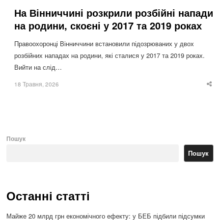
На Вінниччині розкрили розбійні напади
на родини, скоєні у 2017 та 2019 роках
Правоохоронці Вінниччини встановили підозрюваних у двох
розбійних нападах на родини, які сталися у 2017 та 2019 роках.
Вийти на слід…
18 Травня, 2026
Sha
thi
po
Пошук
Пошук
Останні статті
Майже 20 млрд грн економічного ефекту: у БЕБ підбили підсумки