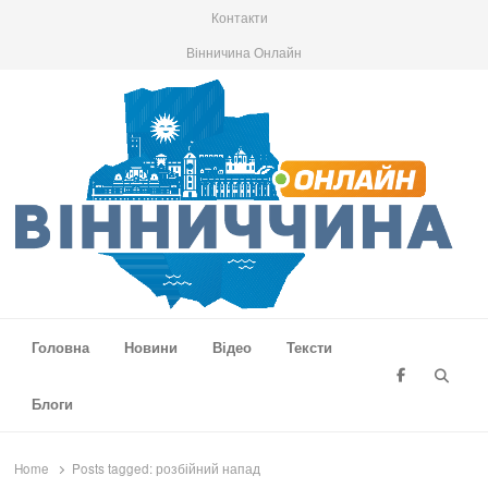
Контакти
Вінничина Онлайн
Вінниччина Онлайн
Новини Вінниччини, громад області, події та аналітика
Головна
Новини
Відео
Тексти
Searc
Блоги
Home
Posts tagged:
розбійний напад